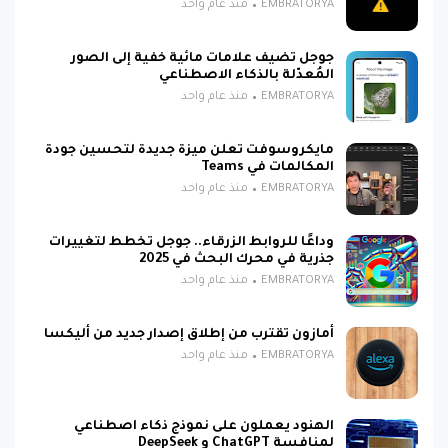
EMBRATORYA
منذ عام واحد
جوجل تضيف علامات مائية خفية إلى الصور
المُعدّلة بالذكاء الاصطناعي
EMBRATORYA
منذ عام واحد
مايكروسوفت تعلن ميزة جديدة لتحسين جودة
المكالمات في Teams
EMBRATORYA
منذ عام واحد
وداعًا للروابط الزرقاء.. جوجل تخطط لتغييرات
جذرية في محرك البحث في 2025
EMBRATORYA
منذ عام واحد
أمازون تقترب من إطلاق إصدار جديد من أليكسا
EMBRATORYA
منذ عام واحد
الهنود يعملون على نموذج ذكاء اصطناعي
لمنافسة ChatGPT و DeepSeek