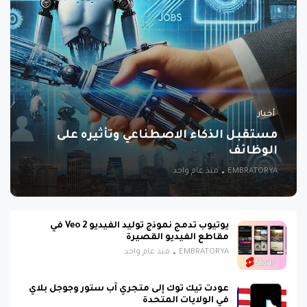
أخبار
مستقبل الذكاء الاصطناعي وتأثيره على
الوظائف
EMBRATORYA
منذ عام واحد
يوتيوب تدمج نموذج توليد الفيديو Veo 2 في
مقاطع الفيديو القصيرة
EMBRATORYA
منذ عام واحد
عودت تيك توك إلى متجري آب ستور وجوجل بلاي
في الولايات المتحدة