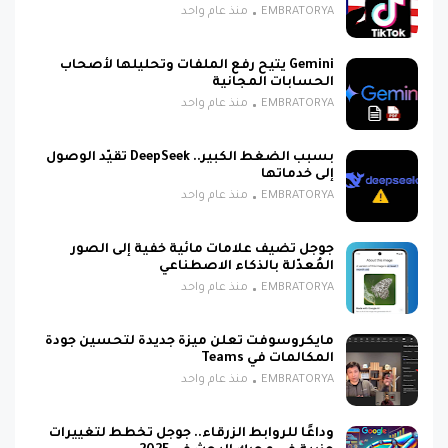
EMBRATORYA
منذ عام واحد
Gemini يتيح رفع الملفات وتحليلها لأصحاب
الحسابات المجانية
EMBRATORYA
منذ عام واحد
بسبب الضغط الكبير.. DeepSeek تقيّد الوصول
إلى خدماتها
EMBRATORYA
منذ عام واحد
جوجل تضيف علامات مائية خفية إلى الصور
المُعدّلة بالذكاء الاصطناعي
EMBRATORYA
منذ عام واحد
مايكروسوفت تعلن ميزة جديدة لتحسين جودة
المكالمات في Teams
EMBRATORYA
منذ عام واحد
وداعًا للروابط الزرقاء.. جوجل تخطط لتغييرات