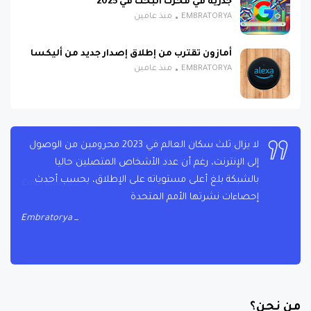
جذرية في محرك البحث في 2025
EMBRATORYA
منذ عامين
أمازون تقترب من إطلاق إصدار جديد من أليكسا
EMBRATORYA
منذ عامين
لا يزال ثلث سكان العالم في 2023 محرومين من الوصول
إلى الإنترنت، رغم أن عدد الأشخاص المتصلين حاليا
بالشبكة بلغ أعلى مستوياته على الإطلاق، بحسب أحدث
إحصاءات نشرتها الأمم المتحدة
Embratorya
من نحن؟