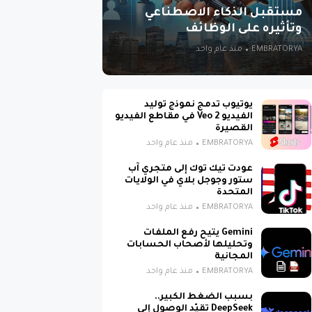
مستقبل الذكاء الاصطناعي
وتأثيره على الوظائف
EMBRATORYA
منذ عام واحد
يوتيوب تدمج نموذج توليد
الفيديو Veo 2 في مقاطع الفيديو
القصيرة
EMBRATORYA
منذ عام واحد
عودت تيك توك إلى متجري آب
ستور وجوجل بلاي في الولايات
المتحدة
EMBRATORYA
منذ عام واحد
Gemini يتيح رفع الملفات
وتحليلها لأصحاب الحسابات
المجانية
EMBRATORYA
منذ عام واحد
بسبب الضغط الكبير..
DeepSeek تقيّد الوصول إلى