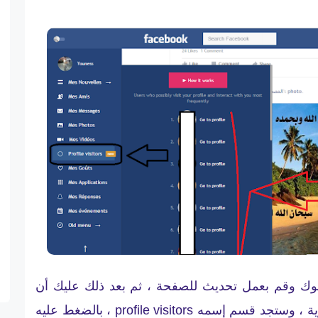
سبوك وقم بعمل تحديث للصفحة ، ثم بعد ذلك عليك أن
تتصفح الفيسبوك باللغة الإنجليزية ، وستجد قسم إسمه profile visitors ، بالضغط عليه