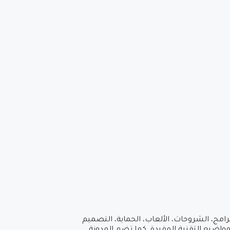
امج، الشروحات، الألعاب، الحماية، التصميم
مواضيع التقنية المفيدة. كما تضم المدونة