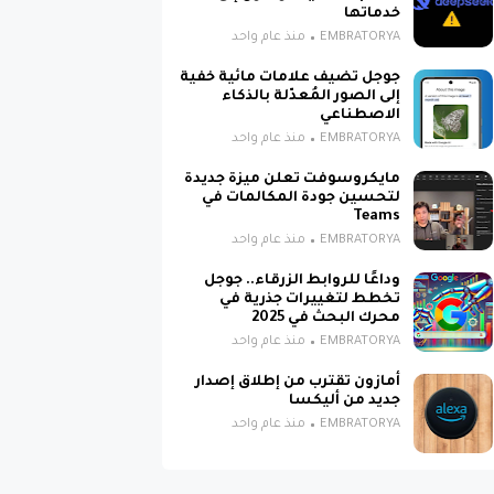
خدماتها
EMBRATORYA
منذ عام واحد
جوجل تضيف علامات مائية خفية
إلى الصور المُعدّلة بالذكاء
الاصطناعي
EMBRATORYA
منذ عام واحد
مايكروسوفت تعلن ميزة جديدة
لتحسين جودة المكالمات في
Teams
EMBRATORYA
منذ عام واحد
وداعًا للروابط الزرقاء.. جوجل
تخطط لتغييرات جذرية في
محرك البحث في 2025
EMBRATORYA
منذ عام واحد
أمازون تقترب من إطلاق إصدار
جديد من أليكسا
EMBRATORYA
منذ عام واحد