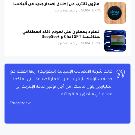
أمازون تقترب من إطلاق إصدار جديد من أليكسا
EMBRATORYA
منذ عام واحد
الهنود يعملون على نموذج ذكاء اصطناعي
لمنافسة ChatGPT و DeepSeek
EMBRATORYA
منذ عامين
قالت شركة الاتصالات الإسبانية (تليفونيكا)، إنها اتفقت مع
خدمة ستارلينك للإنترنت عبر الأقمار الصناعة، التي يملكها
الملياردير إيلون ماسك، من أجل توفير خدمة الإنترنت إلى
عملاء في مناطق ريفية ونائية.
Embratorya