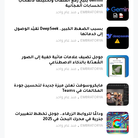
Gemini يتيح رفع الملفات وتحليلها لأصحاب
الحسابات المجانية
EMBRATORYA
منذ عام واحد
بسبب الضغط الكبير.. DeepSeek تقيّد الوصول
إلى خدماتها
EMBRATORYA
منذ عام واحد
جوجل تضيف علامات مائية خفية إلى الصور
المُعدّلة بالذكاء الاصطناعي
EMBRATORYA
منذ عام واحد
مايكروسوفت تعلن ميزة جديدة لتحسين جودة
المكالمات في Teams
EMBRATORYA
منذ عام واحد
وداعًا للروابط الزرقاء.. جوجل تخطط لتغييرات
جذرية في محرك البحث في 2025
EMBRATORYA
منذ عام واحد