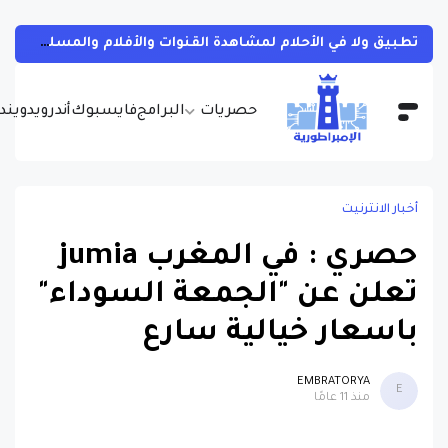
تطبيق ولا في الأحلام لمشاهدة القنوات والأفلام والمسلسلات التلفزيونية والانمي والمصارعة الحرة
حصريات
البرامج
فايسبوك
أندرويد
ويندو
أخبار الانترنيت
حصري : في المغرب jumia
تعلن عن "الجمعة السوداء"
باسعار خيالية سارع
EMBRATORYA
E
منذ 11 عامًا