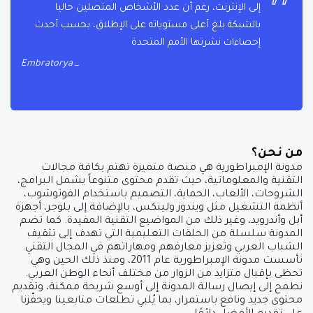
إلى الإنترنت، رغم أن عدد الأشخاص المتصلين حاليا
بالشبكة بلغ أعلى مستوياته على الإطلاق، بحسب أحدث
إحصاءات نشرتها الأمم المتحدة
Embratorya
من نحن؟
مدونة الإمبراطورية هي منصة متميزة تهتم بكافة مجالات
التقنية والمعلوماتية، حيث تقدم محتوى متنوعاً يشمل البرامج،
الشروحات، الألعاب، الحماية، التصميم باستخدام الفوتوشوب،
أنظمة التشغيل مثل ويندوز ولينكس، بالإضافة إلى بلوجر، أجهزة
أبل وأندرويد، وغير ذلك من المواضيع التقنية المفيدة. كما تضم
المدونة سلسلة من الحلقات التعليمية التي تهدف إلى تثقيف
الشباب العربي وتعزيز معارفهم ومهاراتهم في المجال التقني.
تأسست مدونة الإمبراطورية عام 2011، ومنذ ذلك الحين وهي
تحظى بإقبال متزايد من الزوار من مختلف أنحاء الوطن العربي.
نطمح إلى إيصال رسالة المدونة إلى أوسع شريحة ممكنة، وتقديم
محتوى جديد ونافع باستمرار، بما يُلبي تطلعات متابعينا ويحفّزنا