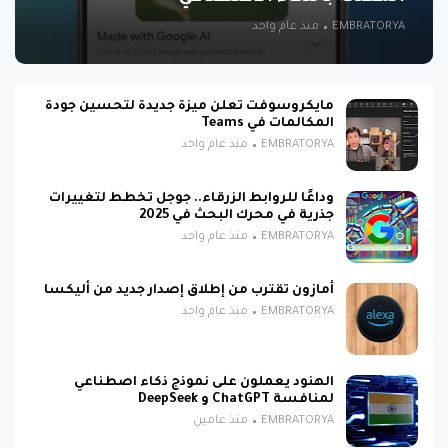
EMBRATORYA
منذ عام واحد
مايكروسوفت تعلن ميزة جديدة لتحسين جودة
المكالمات في Teams
EMBRATORYA
منذ عام واحد
وداعًا للروابط الزرقاء.. جوجل تخطط لتغييرات
جذرية في محرك البحث في 2025
EMBRATORYA
منذ عام واحد
أمازون تقترب من إطلاق إصدار جديد من أليكسا
EMBRATORYA
منذ عام واحد
الهنود يعملون على نموذج ذكاء اصطناعي
لمنافسة ChatGPT و DeepSeek
EMBRATORYA
منذ عامين