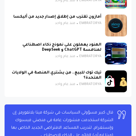
EMBRATORYA
منذ عام واحد
أمازون تقترب من إطلاق إصدار جديد من أليكسا
EMBRATORYA
منذ عام واحد
الهنود يعملون على نموذج ذكاء اصطناعي
لمنافسة ChatGPT و DeepSeek
EMBRATORYA
منذ عام واحد
تيك توك للبيع.. من يشتري المنصة في الولايات
المتحدة؟
EMBRATORYA
منذ عام واحد
قال كبير مسؤولي السياسات في شركة ميتا بلاتفورمز، إن
الشركة استخدمت منشورات عامة في منصتي فيسبوك
وإنستغرام، لتدريب المساعد الافتراضي الجديد الخاص بها
(ميتا إيه.آي) القائم على الذكاء الاصطناعي.