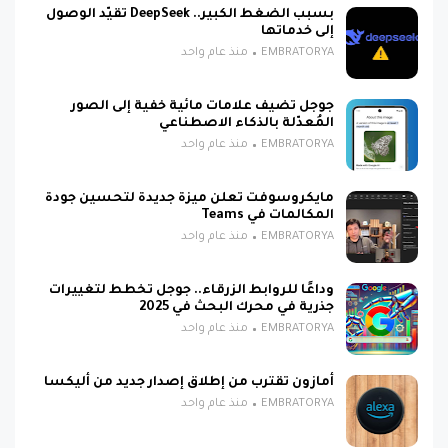
بسبب الضغط الكبير.. DeepSeek تقيّد الوصول
إلى خدماتها
EMBRATORYA
منذ عام واحد
جوجل تضيف علامات مائية خفية إلى الصور
المُعدّلة بالذكاء الاصطناعي
EMBRATORYA
منذ عام واحد
مايكروسوفت تعلن ميزة جديدة لتحسين جودة
المكالمات في Teams
EMBRATORYA
منذ عام واحد
وداعًا للروابط الزرقاء.. جوجل تخطط لتغييرات
جذرية في محرك البحث في 2025
EMBRATORYA
منذ عام واحد
أمازون تقترب من إطلاق إصدار جديد من أليكسا
EMBRATORYA
منذ عام واحد