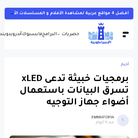
أفضل 4 مواقع عربية لمشاهدة الأفلام و المسلسلات الأجنبية بجودات مختلفة و بالمجان مع مترجمة
حصريات
البرامج
فايسبوك
أندرويد
ويندو
أخبار
برمجيات خبيثة تدعى xLED
تسرق البيانات باستعمال
أضواء جهاز التوجيه
EMBRATORYA
E
منذ 9 أعوام