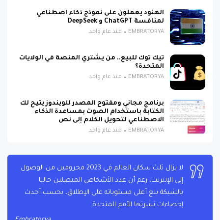
الهنود يعملون على نموذج ذكاء اصطناعي
لمنافسة ChatGPT و DeepSeek
EMBRATORYA
منذ عام واحد
تيك توك للبيع.. من يشتري المنصة في الولايات
المتحدة؟
EMBRATORYA
منذ عام واحد
برنامج مجاني ومفتوح المصدر للويندوز يتيح لك
الكتابة باستخدام الصوت بمساعدة الذكاء
الاصطناعي لتحويل الكلام إلى نص
EMBRATORYA
منذ عام واحد
لا يزال ثلث سكان العالم في 2023 محرومين من الوصول
إلى الإنترنت، رغم أن عدد الأشخاص المتصلين حاليا
بالشبكة بلغ أعلى مستوياته على الإطلاق، بحسب أحدث
إحصاءات نشرتها الأمم المتحدة
Embratorya