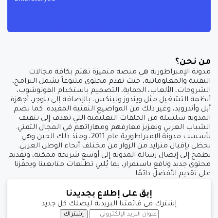
من نحن؟
مدونة الإمبراطورية هي منصة متميزة تهتم بكافة مجالات
التقنية والمعلوماتية، حيث تقدم محتوى متنوعاً يشمل البرامج،
الشروحات، الألعاب، الحماية، التصميم باستخدام الفوتوشوب،
أنظمة التشغيل مثل ويندوز ولينكس، بالإضافة إلى بلوجر، أجهزة
أبل وأندرويد، وغير ذلك من المواضيع التقنية المفيدة. كما تضم
المدونة سلسلة من الحلقات التعليمية التي تهدف إلى تثقيف
الشباب العربي وتعزيز معارفهم ومهاراتهم في المجال التقني.
تأسست مدونة الإمبراطورية عام 2011، ومنذ ذلك الحين وهي
تحظى بإقبال متزايد من الزوار من مختلف أنحاء الوطن العربي.
نطمح إلى إيصال رسالة المدونة إلى أوسع شريحة ممكنة، وتقديم
محتوى جديد ونافع باستمرار، بما يُلبي تطلعات متابعينا ويحفّزنا
على تقديم الأفضل دائمًا.
إبق على إطلاع بجديدنا
إشترك في قائمتنا البريدية ليصلك كل جديد
إشتراك