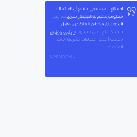
لا يزال ثلث سكان العالم في 2023
محرومين من الوصول إلى الإنترنت، رغم
أن عدد الأشخاص المتصلين حاليا
بالشبكة بلغ أعلى مستوياته على الإطلاق،
بحسب أحدث إحصاءات نشرتها الأمم
المتحدة
Embratorya