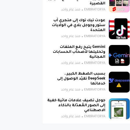
القصيرة
EMBRATORYA
منذ عام واحد
عودت تيك توك إلى متجري آب
ستور وجوجل بلاي في الولايات
المتحدة
EMBRATORYA
منذ عام واحد
Gemini يتيح رفع الملفات
وتحليلها لأصحاب الحسابات
المجانية
EMBRATORYA
منذ عام واحد
بسبب الضغط الكبير..
DeepSeek تقيّد الوصول إلى
خدماتها
EMBRATORYA
منذ عام واحد
جوجل تضيف علامات مائية خفية
إلى الصور المُعدّلة بالذكاء
الاصطناعي
EMBRATORYA
منذ عام واحد