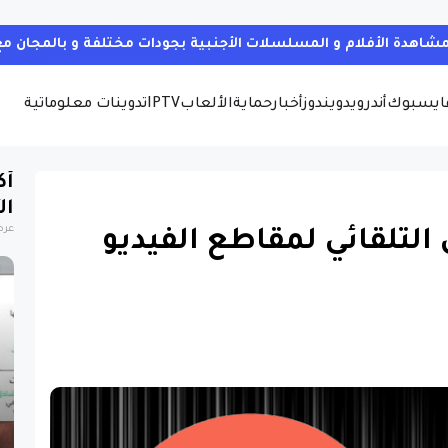
ايسبوك
أندرويد
ويندوز
أخبار
حماية
الألعاب
IPTV
تدوينات معلوماتية
أك
ال
عرض
لتلقائي لمقاطع الفيديو