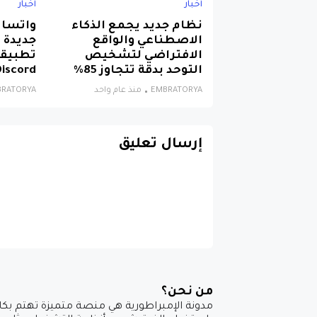
أخبار
أخبار
نظام جديد يجمع الذكاء
الاصطناعي والواقع
جديدة 
الافتراضي لتشخيص
تطبيقا
التوحد بدقة تتجاوز 85%
Discord وlegram
EMBRATORYA
منذ عام واحد
BRATORYA
إرسال تعليق
من نحن؟
مدونة الإمبراطورية هي منصة متميزة تهتم بكاف