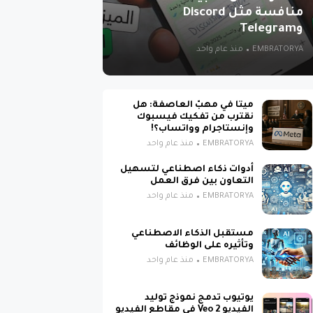
منافسة مثل Discord
وTelegram
EMBRATORYA
منذ عام واحد
ميتا في مهبّ العاصفة: هل
نقترب من تفكيك فيسبوك
وإنستاجرام وواتساب؟!
EMBRATORYA
منذ عام واحد
أدوات ذكاء اصطناعي لتسهيل
التعاون بين فرق العمل
EMBRATORYA
منذ عام واحد
مستقبل الذكاء الاصطناعي
وتأثيره على الوظائف
EMBRATORYA
منذ عام واحد
يوتيوب تدمج نموذج توليد
الفيديو Veo 2 في مقاطع الفيديو