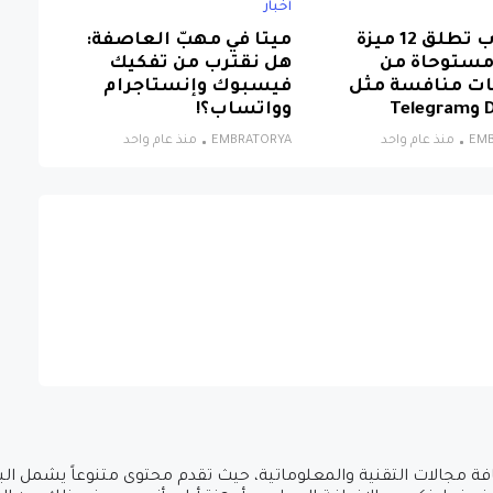
أخبار
واتساب تطلق 12 ميزة
ميتا في مهبّ العاصفة:
مستوحاة من
هل نقترب من تفكيك
ت منافسة مثل
فيسبوك وإنستاجرام
Te
وواتساب؟!
EM
منذ عام واحد
EMBRATORYA
منذ عام واحد
ة مجالات التقنية والمعلوماتية، حيث تقدم محتوى متنوعاً يشمل البر