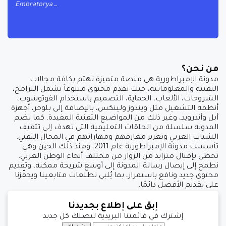
Embratorya
من نحن؟
مدونة الإمبراطورية هي منصة متميزة تهتم بكافة مجالات
التقنية والمعلوماتية، حيث تقدم محتوى متنوعاً يشمل البرامج،
الشروحات، الألعاب، الحماية، التصميم باستخدام الفوتوشوب،
أنظمة التشغيل مثل ويندوز ولينكس، بالإضافة إلى بلوجر، أجهزة
أبل وأندرويد، وغير ذلك من المواضيع التقنية المفيدة. كما تضم
المدونة سلسلة من الحلقات التعليمية التي تهدف إلى تثقيف
الشباب العربي وتعزيز معارفهم ومهاراتهم في المجال التقني.
تأسست مدونة الإمبراطورية عام 2011، ومنذ ذلك الحين وهي
تحظى بإقبال متزايد من الزوار من مختلف أنحاء الوطن العربي.
نطمح إلى إيصال رسالة المدونة إلى أوسع شريحة ممكنة، وتقديم
محتوى جديد ونافع باستمرار، بما يُلبي تطلعات متابعينا ويحفّزنا
على تقديم الأفضل دائمًا.
إبق على إطلاع بجديدنا
إشترك في قائمتنا البريدية ليصلك كل جديد