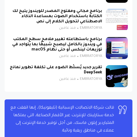
برنامج مجاني ومفتوح المصدر للويندوز يتيح لك
الكتابة باستخدام الصوت بمساعدة الذكاء
الاصطناعي لتحويل الكلام إلى نص
EMBRATORYA
منذ عامين
برنامج باستطاعته تغيير ملامح سطح المكتب
في ويندوز بالكامل ليصبح شبيهًا بما يتواجد في
توزيعات لينكس أو حتى نظام macOS
EMBRATORYA
منذ عامين
تقرير جديد يُسلّط الضوء على تكلفة تطوير نماذج
DeepSeek
EMBRATORYA
منذ عامين
قالت شركة الاتصالات الإسبانية (تليفونيكا)، إنها اتفقت مع
خدمة ستارلينك للإنترنت عبر الأقمار الصناعة، التي يملكها
الملياردير إيلون ماسك، من أجل توفير خدمة الإنترنت إلى
عملاء في مناطق ريفية ونائية.