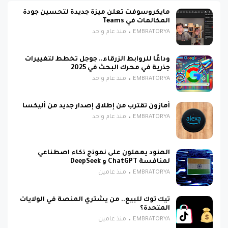
مايكروسوفت تعلن ميزة جديدة لتحسين جودة
المكالمات في Teams
EMBRATORYA
منذ عام واحد
وداعًا للروابط الزرقاء.. جوجل تخطط لتغييرات
جذرية في محرك البحث في 2025
EMBRATORYA
منذ عام واحد
أمازون تقترب من إطلاق إصدار جديد من أليكسا
EMBRATORYA
منذ عام واحد
الهنود يعملون على نموذج ذكاء اصطناعي
لمنافسة ChatGPT و DeepSeek
EMBRATORYA
منذ عامين
تيك توك للبيع.. من يشتري المنصة في الولايات
المتحدة؟
EMBRATORYA
منذ عامين