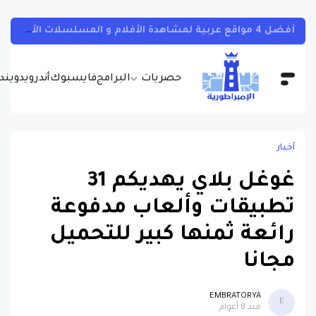
تطبيق صيني جديد يظهر كلمة سر شبكة الواي فاي المتصل بها بسهولة تامة وبدون روت
حصريات
البرامج
فايسبوك
أندرويد
ويندو
أخبار
غوغل بلاي يهديكم 31
تطبيقات وألعاب مدفوعة
رائعة ثمنها كبير للتحميل
مجانا
EMBRATORYA
E
منذ 8 أعوام