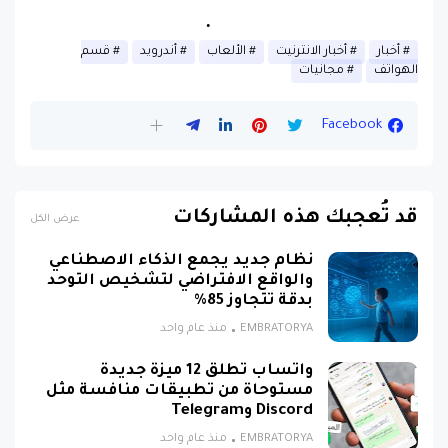
Crackify Pixel – Icon Pack.
أخبار
أخبار الانترنيت
الألعاب
أندرويد
قسم
الهواتف
مجانيات
Facebook
قد تُعجبك هذه المشاركات
عرض الكل
نظام جديد يجمع الذكاء الاصطناعي
والواقع الافتراضي لتشخيص التوحد
بدقة تتجاوز 85%
EMBRATORYA
منذ عام واحد
واتساب تطلق 12 ميزة جديدة
مستوحاة من تطبيقات منافسة مثل
Discord وTelegram
EMBRATORYA
منذ عام واحد