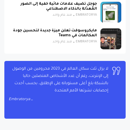
جوجل تضيف علامات مائية خفية إلى الصور
المُعدّلة بالذكاء الاصطناعي
EMBRATORYA
منذ عام واحد
مايكروسوفت تعلن ميزة جديدة لتحسين جودة
المكالمات في Teams
EMBRATORYA
منذ عام واحد
لا يزال ثلث سكان العالم في 2023 محرومين من الوصول
إلى الإنترنت، رغم أن عدد الأشخاص المتصلين حاليا
بالشبكة بلغ أعلى مستوياته على الإطلاق، بحسب أحدث
إحصاءات نشرتها الأمم المتحدة
Embratorya