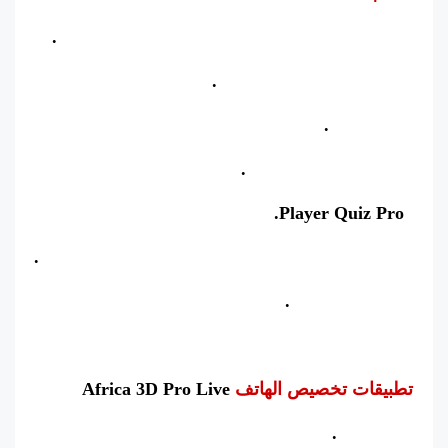
HEXASMASH • Wrecking Ball Physics Puzzle.
Valentine’s Mahjong Tiles.
Undertones.
Beneath the Basement.
2 Player Quiz Pro.
Lost In Dungeon – Rogue like Dungeon Crawller.
Laser Labyrinth.
Dino Teacher
تطبيقات تخصيص الهاتف
Africa 3D Pro Live
Wallpaper.