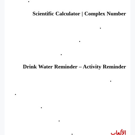
NT Calculator – Amplia Calculadora Pro.
Scientific Calculator | Complex Number
Calculator.
Unit Converter Pro.
Autoharp for the Blind Pro.
Drink Water Reminder – Activity Reminder
Timer.
Night Light Pro: Blue Light Filter, Night Mode.
RAM & Game Booster by Augustro.
prender Portugués de Brasil.
الألعاب
Buscaminas Pro.