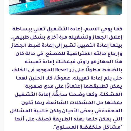
كما يوحي الاسم، إعادة التشغيل تعني ببساطة
إغلاق الجهاز وتشغيله مرة أخرى بشكل طبيعي.
بينما إعادة التعيين تشير إلى إعادة ضبط الجهاز
وإرجاع حالته الافتراضية للمصنع. في حالة كان
هذا الجهاز هو راوتر، فيمكنك إعادة تعيينه
بالضغط مطولًا على زر Reset الموجود فى الخلف
حتى يتم إعادة تعيينه. عمومًا، كلا الحلين لهما
يمكن تطبيقهما إعتمادًا على مدى صعوبة
المشكلة. وكما وضحنا سابقًا، إعادة التشغيل
يمكنها حل المشكلات الشائعة، ربما تكون
المعقدة في بعض الأحيان ولكن غالبية المشاكل
التي يمكن حلها بهذه الطريقة تصنف على أنها
"مشاكل منخفضة المستوى".