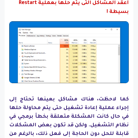
أعقد المشاكل التى يتم حلها بعملية Restart
بسيطة !
كما لاحظت، هناك مشاكل بعينها تحتاج إلى
إجراء عملية إعادة تشغيل حتى يتم محاولة حلها
في حال كانت المشكلة متعلقة بخطأ برمجي في
نظام التشغيل. ولكن قد تكون بعض المشكلات
قابلة للحل دون الحاجة إلى فعل ذلك، بالرغم من