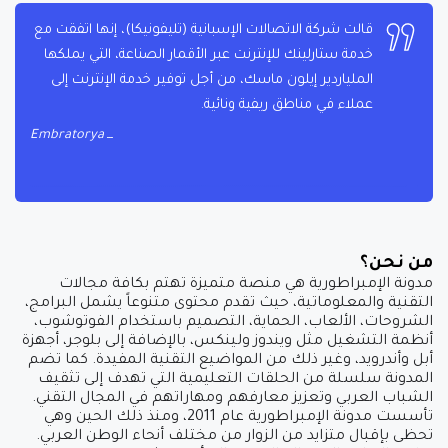
قالت شركة الاتصالات الإسبانية (تليفونيكا)، إنها اتفقت مع
خدمة ستارلينك للإنترنت عبر الأقمار الصناعة، التي يملكها
الملياردير إيلون ماسك، من أجل توفير خدمة الإنترنت إلى
عملاء في مناطق ريفية ونائية.
Embratorya
من نحن؟
مدونة الإمبراطورية هي منصة متميزة تهتم بكافة مجالات
التقنية والمعلوماتية، حيث تقدم محتوى متنوعاً يشمل البرامج،
الشروحات، الألعاب، الحماية، التصميم باستخدام الفوتوشوب،
أنظمة التشغيل مثل ويندوز ولينكس، بالإضافة إلى بلوجر، أجهزة
أبل وأندرويد، وغير ذلك من المواضيع التقنية المفيدة. كما تضم
المدونة سلسلة من الحلقات التعليمية التي تهدف إلى تثقيف
الشباب العربي وتعزيز معارفهم ومهاراتهم في المجال التقني.
تأسست مدونة الإمبراطورية عام 2011، ومنذ ذلك الحين وهي
تحظى بإقبال متزايد من الزوار من مختلف أنحاء الوطن العربي.