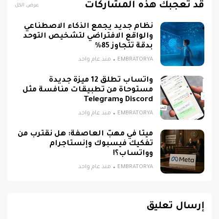
قد تُعجبك هذه المشاركات
عرض الكل
نظام جديد يجمع الذكاء الاصطناعي
والواقع الافتراضي لتشخيص التوحد
بدقة تتجاوز 85%
EMBRATORYA
منذ عام واحد
واتساب تطلق 12 ميزة جديدة
مستوحاة من تطبيقات منافسة مثل
Discord وTelegram
EMBRATORYA
منذ عام واحد
ميتا في مهبّ العاصفة: هل نقترب من
تفكيك فيسبوك وإنستاجرام
وواتساب؟!
EMBRATORYA
منذ عام واحد
إرسال تعليق