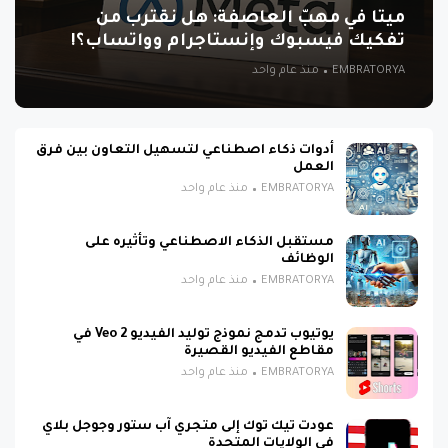
ميتا في مهبّ العاصفة: هل نقترب من
تفكيك فيسبوك وإنستاجرام وواتساب؟!
EMBRATORYA
منذ عام واحد
أدوات ذكاء اصطناعي لتسهيل التعاون بين فرق
العمل
EMBRATORYA
منذ عام واحد
مستقبل الذكاء الاصطناعي وتأثيره على
الوظائف
EMBRATORYA
منذ عام واحد
يوتيوب تدمج نموذج توليد الفيديو Veo 2 في
مقاطع الفيديو القصيرة
EMBRATORYA
منذ عام واحد
عودت تيك توك إلى متجري آب ستور وجوجل بلاي
في الولايات المتحدة