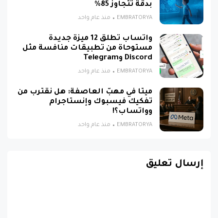
بدقة تتجاوز 85%
EMBRATORYA
منذ عام واحد
واتساب تطلق 12 ميزة جديدة
مستوحاة من تطبيقات منافسة مثل
Discord وTelegram
EMBRATORYA
منذ عام واحد
ميتا في مهبّ العاصفة: هل نقترب من
تفكيك فيسبوك وإنستاجرام
وواتساب؟!
EMBRATORYA
منذ عام واحد
إرسال تعليق