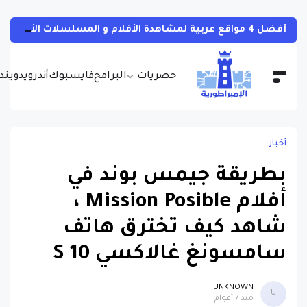
أفضل 4 مواقع عربية لمشاهدة الأفلام و المسلسلات الأجنبية بجودات مختلفة و بالمجان مع مترجمة
حصريات
البرامج
فايسبوك
أندرويد
ويندو
أخبار
بطريقة جيمس بوند في
أفلام Mission Posible ،
شاهد كيف تخترق هاتف
سامسونغ غالاكسي S 10
UNKNOWN
U
منذ 7 أعوام