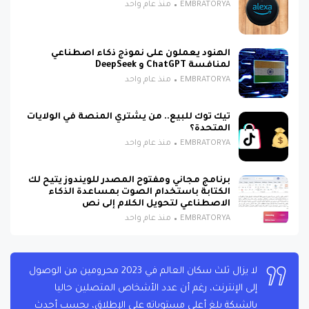
EMBRATORYA
منذ عام واحد
الهنود يعملون على نموذج ذكاء اصطناعي
لمنافسة ChatGPT و DeepSeek
EMBRATORYA
منذ عام واحد
تيك توك للبيع.. من يشتري المنصة في الولايات
المتحدة؟
EMBRATORYA
منذ عام واحد
برنامج مجاني ومفتوح المصدر للويندوز يتيح لك
الكتابة باستخدام الصوت بمساعدة الذكاء
الاصطناعي لتحويل الكلام إلى نص
EMBRATORYA
منذ عام واحد
لا يزال ثلث سكان العالم في 2023 محرومين من الوصول
إلى الإنترنت، رغم أن عدد الأشخاص المتصلين حاليا
بالشبكة بلغ أعلى مستوياته على الإطلاق، بحسب أحدث