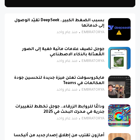
بسبب الضغط الكبير.. DeepSeek تقيّد الوصول
إلى خدماتها
EMBRATORYA
منذ عام واحد
جوجل تضيف علامات مائية خفية إلى الصور
المُعدّلة بالذكاء الاصطناعي
EMBRATORYA
منذ عام واحد
مايكروسوفت تعلن ميزة جديدة لتحسين جودة
المكالمات في Teams
EMBRATORYA
منذ عام واحد
وداعًا للروابط الزرقاء.. جوجل تخطط لتغييرات
جذرية في محرك البحث في 2025
EMBRATORYA
منذ عام واحد
أمازون تقترب من إطلاق إصدار جديد من أليكسا