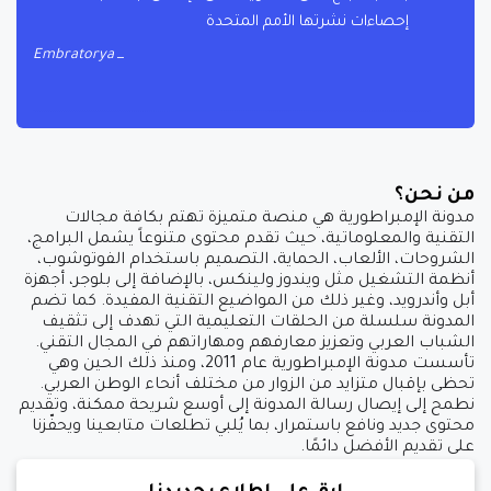
إحصاءات نشرتها الأمم المتحدة
Embratorya
من نحن؟
مدونة الإمبراطورية هي منصة متميزة تهتم بكافة مجالات
التقنية والمعلوماتية، حيث تقدم محتوى متنوعاً يشمل البرامج،
الشروحات، الألعاب، الحماية، التصميم باستخدام الفوتوشوب،
أنظمة التشغيل مثل ويندوز ولينكس، بالإضافة إلى بلوجر، أجهزة
أبل وأندرويد، وغير ذلك من المواضيع التقنية المفيدة. كما تضم
المدونة سلسلة من الحلقات التعليمية التي تهدف إلى تثقيف
الشباب العربي وتعزيز معارفهم ومهاراتهم في المجال التقني.
تأسست مدونة الإمبراطورية عام 2011، ومنذ ذلك الحين وهي
تحظى بإقبال متزايد من الزوار من مختلف أنحاء الوطن العربي.
نطمح إلى إيصال رسالة المدونة إلى أوسع شريحة ممكنة، وتقديم
محتوى جديد ونافع باستمرار، بما يُلبي تطلعات متابعينا ويحفّزنا
على تقديم الأفضل دائمًا.