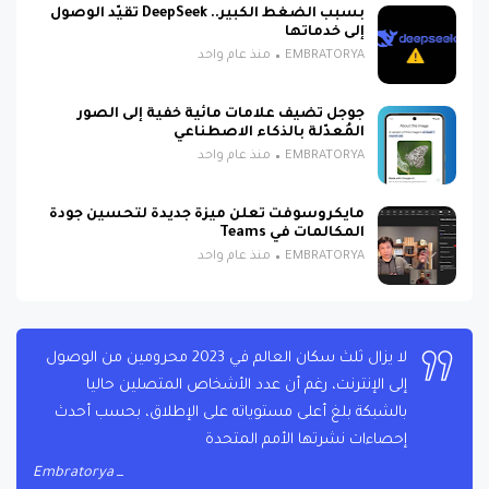
بسبب الضغط الكبير.. DeepSeek تقيّد الوصول
إلى خدماتها
EMBRATORYA
منذ عام واحد
جوجل تضيف علامات مائية خفية إلى الصور
المُعدّلة بالذكاء الاصطناعي
EMBRATORYA
منذ عام واحد
مايكروسوفت تعلن ميزة جديدة لتحسين جودة
المكالمات في Teams
EMBRATORYA
منذ عام واحد
لا يزال ثلث سكان العالم في 2023 محرومين من الوصول
إلى الإنترنت، رغم أن عدد الأشخاص المتصلين حاليا
بالشبكة بلغ أعلى مستوياته على الإطلاق، بحسب أحدث
إحصاءات نشرتها الأمم المتحدة
Embratorya