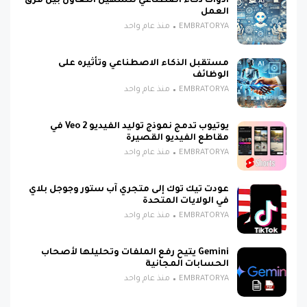
أدوات ذكاء اصطناعي لتسهيل التعاون بين فرق
العمل
EMBRATORYA
منذ عام واحد
مستقبل الذكاء الاصطناعي وتأثيره على
الوظائف
EMBRATORYA
منذ عام واحد
يوتيوب تدمج نموذج توليد الفيديو Veo 2 في
مقاطع الفيديو القصيرة
EMBRATORYA
منذ عام واحد
عودت تيك توك إلى متجري آب ستور وجوجل بلاي
في الولايات المتحدة
EMBRATORYA
منذ عام واحد
Gemini يتيح رفع الملفات وتحليلها لأصحاب
الحسابات المجانية
EMBRATORYA
منذ عام واحد