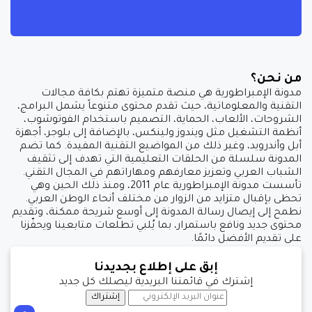
من نحن؟
مدونة الإمبراطورية هي منصة متميزة تهتم بكافة مجالات
التقنية والمعلوماتية، حيث تقدم محتوى متنوعاً يشمل البرامج،
الشروحات، الألعاب، الحماية، التصميم باستخدام الفوتوشوب،
أنظمة التشغيل مثل ويندوز ولينكس، بالإضافة إلى بلوجر، أجهزة
أبل وأندرويد، وغير ذلك من المواضيع التقنية المفيدة. كما تضم
المدونة سلسلة من الحلقات التعليمية التي تهدف إلى تثقيف
الشباب العربي وتعزيز معارفهم ومهاراتهم في المجال التقني.
تأسست مدونة الإمبراطورية عام 2011، ومنذ ذلك الحين وهي
تحظى بإقبال متزايد من الزوار من مختلف أنحاء الوطن العربي.
نطمح إلى إيصال رسالة المدونة إلى أوسع شريحة ممكنة، وتقديم
محتوى جديد ونافع باستمرار، بما يُلبي تطلعات متابعينا ويحفّزنا
على تقديم الأفضل دائمًا.
إبق على إطلاع بجديدنا
إشترك في قائمتنا البريدية ليصلك كل جديد
إشتراك