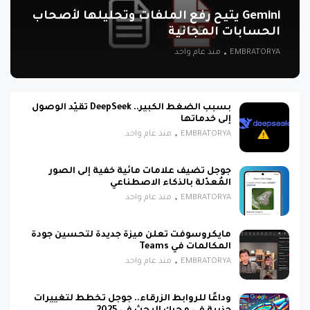
Gemini يتيح رفع الملفات وتحليلها لأصحاب
الحسابات المجانية
EMBRATORYA
منذ عام واحد
بسبب الضغط الكبير.. DeepSeek تقيّد الوصول
إلى خدماتها
EMBRATORYA
منذ عام واحد
جوجل تضيف علامات مائية خفية إلى الصور
المُعدّلة بالذكاء الاصطناعي
EMBRATORYA
منذ عام واحد
مايكروسوفت تعلن ميزة جديدة لتحسين جودة
المكالمات في Teams
EMBRATORYA
منذ عام واحد
وداعًا للروابط الزرقاء.. جوجل تخطط لتغييرات