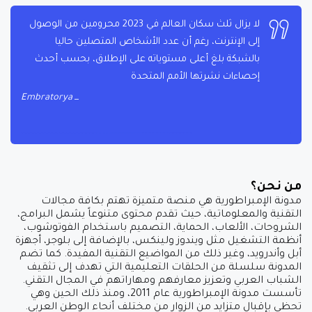
لا يزال ثلث سكان العالم في 2023 محرومين من الوصول
إلى الإنترنت، رغم أن عدد الأشخاص المتصلين حاليا
بالشبكة بلغ أعلى مستوياته على الإطلاق، بحسب أحدث
إحصاءات نشرتها الأمم المتحدة
Embratorya
من نحن؟
مدونة الإمبراطورية هي منصة متميزة تهتم بكافة مجالات
التقنية والمعلوماتية، حيث تقدم محتوى متنوعاً يشمل البرامج،
الشروحات، الألعاب، الحماية، التصميم باستخدام الفوتوشوب،
أنظمة التشغيل مثل ويندوز ولينكس، بالإضافة إلى بلوجر، أجهزة
أبل وأندرويد، وغير ذلك من المواضيع التقنية المفيدة. كما تضم
المدونة سلسلة من الحلقات التعليمية التي تهدف إلى تثقيف
الشباب العربي وتعزيز معارفهم ومهاراتهم في المجال التقني.
تأسست مدونة الإمبراطورية عام 2011، ومنذ ذلك الحين وهي
تحظى بإقبال متزايد من الزوار من مختلف أنحاء الوطن العربي.