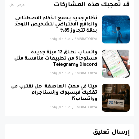
قد تُعجبك هذه المشاركات
عرض الكل
نظام جديد يجمع الذكاء الاصطناعي
والواقع الافتراضي لتشخيص التوحد
بدقة تتجاوز 85%
EMBRATORYA
منذ عام واحد
واتساب تطلق 12 ميزة جديدة
مستوحاة من تطبيقات منافسة مثل
Discord وTelegram
EMBRATORYA
منذ عام واحد
ميتا في مهبّ العاصفة: هل نقترب من
تفكيك فيسبوك وإنستاجرام
وواتساب؟!
EMBRATORYA
منذ عام واحد
إرسال تعليق