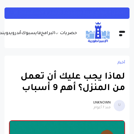
تطبيق صيني جديد يظهر كلمة سر شبكة الواي فاي المتصل بها بسهولة تامة وبدون روت
حصريات
البرامج
فايسبوك
أندرويد
ويندو
أخبار
لماذا يجب عليك أن تعمل
من المنزل؟ أهم 9 أسباب
UNKNOWN
U
منذ 7 أعوام