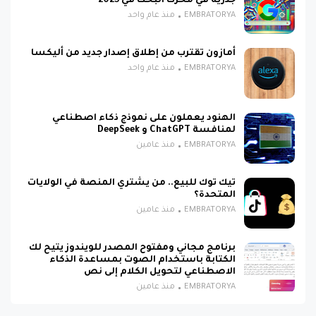
جذرية في محرك البحث في 2025
EMBRATORYA
منذ عام واحد
أمازون تقترب من إطلاق إصدار جديد من أليكسا
EMBRATORYA
منذ عام واحد
الهنود يعملون على نموذج ذكاء اصطناعي
لمنافسة ChatGPT و DeepSeek
EMBRATORYA
منذ عامين
تيك توك للبيع.. من يشتري المنصة في الولايات
المتحدة؟
EMBRATORYA
منذ عامين
برنامج مجاني ومفتوح المصدر للويندوز يتيح لك
الكتابة باستخدام الصوت بمساعدة الذكاء
الاصطناعي لتحويل الكلام إلى نص
EMBRATORYA
منذ عامين