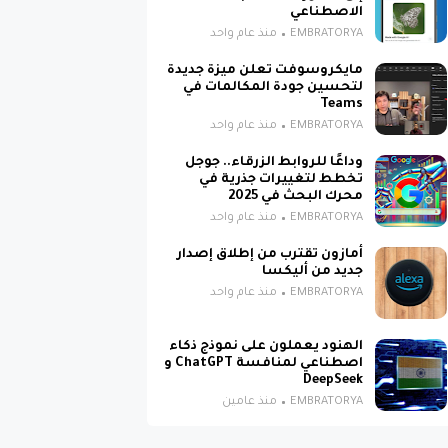
الاصطناعي
EMBRATORYA
منذ عام واحد
مايكروسوفت تعلن ميزة جديدة
لتحسين جودة المكالمات في
Teams
EMBRATORYA
منذ عام واحد
وداعًا للروابط الزرقاء.. جوجل
تخطط لتغييرات جذرية في
محرك البحث في 2025
EMBRATORYA
منذ عام واحد
أمازون تقترب من إطلاق إصدار
جديد من أليكسا
EMBRATORYA
منذ عام واحد
الهنود يعملون على نموذج ذكاء
اصطناعي لمنافسة ChatGPT و
DeepSeek
EMBRATORYA
منذ عامين