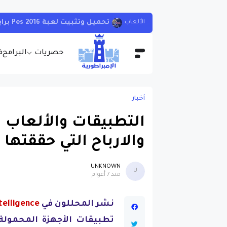
تطبيق ولا في الأحلام لمشاهدة ال
أندرويد
حصريات
البرامج
ف
أخبار
التطبيقات والألعاب ال
والارباح التي حققتها
UNKNOWN
U
منذ 7 أعوام
نشر المحللون في
telligence