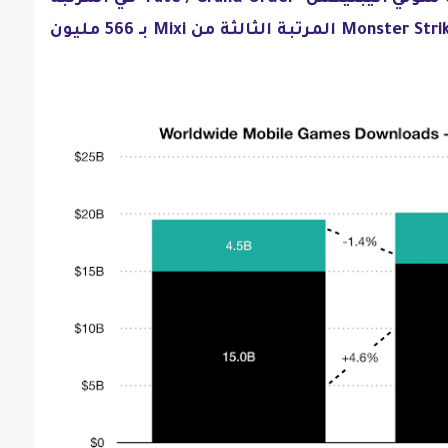
الثانية بـ 628 مليون. احتل Monster Strike المرتبة الثالثة من Mixi بـ 566 مليون