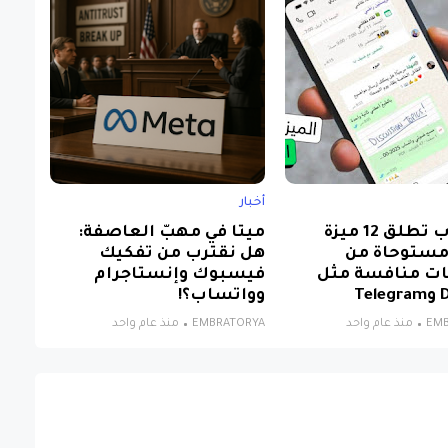
أخبار
واتساب تطلق 12 ميزة
ميتا في مهبّ العاصفة:
مستوحاة من
هل نقترب من تفكيك
ت منافسة مثل
فيسبوك وإنستاجرام
Te
وواتساب؟!
EM
منذ عام واحد
EMBRATORYA
منذ عام واحد