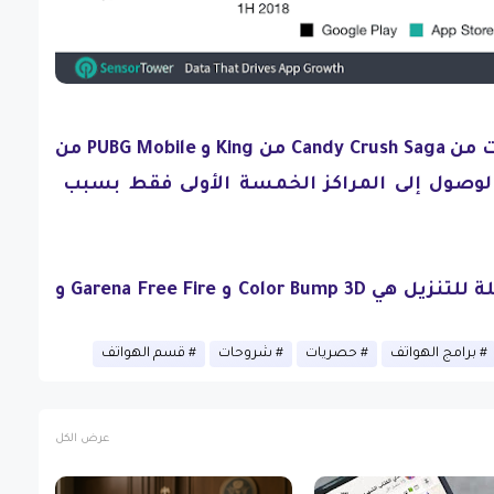
4 و 5 أماكن من حيث الإيرادات من Candy Crush Saga من King و PUBG Mobile من
. تمكنت PUBG من الوصول إلى المراكز الخمسة الأولى فقط بسبب
أكثر الألعاب المحمولة القابلة للتنزيل هي Color Bump 3D و Garena Free Fire و
برامج الهواتف
حصريات
شروحات
قسم الهواتف
عرض الكل