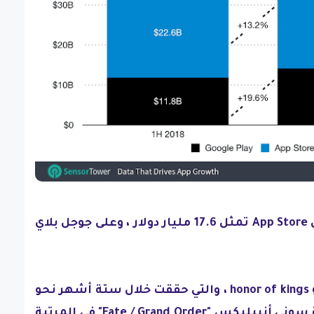
من هذه ، 29.6 مليار دولار على App Store تمثل 17.6 مليار دولار ، وعلى جوجل بلاي
اللعبة الأكثر ربحية هي honor of kings game ، والتي حققت خلال ستة أشهر نحو
728 مليون دولار. وتأتي شركة سوني أنيبليكس "Fate / Grand Order" في المرتبة