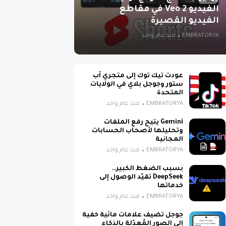
الفيديو Veo 2 في مقاطع
الفيديو القصيرة
EMBRATORYA
منذ عام واحد
عودت تيك توك إلى متجري آب
ستور وجوجل بلاي في الولايات
المتحدة
EMBRATORYA
منذ عام واحد
Gemini يتيح رفع الملفات
وتحليلها لأصحاب الحسابات
المجانية
EMBRATORYA
منذ عام واحد
بسبب الضغط الكبير..
DeepSeek تقيّد الوصول إلى
خدماتها
EMBRATORYA
منذ عام واحد
جوجل تضيف علامات مائية خفية
إلى الصور المُعدّلة بالذكاء