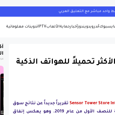
قنوات والأفلام والمسلسلات التلفزيونية والانمي والمصارعة الحرة
ايسبوك
أندرويد
ويندوز
أخبار
حماية
الألعاب
IPTV
تدوينات معلوماتية
أك
ال
عرض
أكثر تحميلاً للهواتف الذكية
Sensor Tower Store In
تقريراً جديداً عن نتائج سوق
تطبيقات الأجهزة المحمولة للنصف الأول من عام 2019. وهو يعكس إنفاق