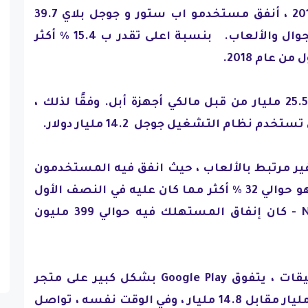
في النصف الأول من عام 2019 ، أنفق مستخدمو اب ستور و جوجل بلاي 39.7
مليار دولار على تطبيقات الجوال والألعاب. بنسبة اعلى تقدر ب 15.4 ٪ أكثر
 عام 2018.
من هذه 39.7 مليار ، انفقت 25.5 مليار من قبل مالكي أجهزة أبل. وفقًا لذلك ،
 نظام التشغيل جوجل 14.2 مليار دولار.
 تطبيق غير مرتبط بالألعاب ، حيث انفق فيه المستخدمون
حوالي 497 مليون دولار. هذا هو حوالي 32 ٪ أكثر مما كان عليه في النصف الأول
من عام 2018. Netflix Tinder - كان إنفاق المستهلك فيه حوالي 399 مليون
من خلال عدد تنزيلات التطبيقات ، يتفوق Google Play بشكل كبير على متجر
التطبيقات - حيث يبلغ 41.9 مليار مقابل 14.8 مليار ، وفي الوقت نفسه ، تواصل