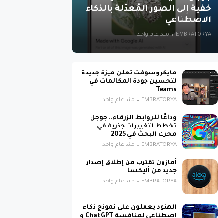
خفية إلى الصور المُعدّلة بالذكاء
الاصطناعي
EMBRATORYA
منذ عام واحد
مايكروسوفت تعلن ميزة جديدة
لتحسين جودة المكالمات في
Teams
EMBRATORYA
منذ عام واحد
وداعًا للروابط الزرقاء.. جوجل
تخطط لتغييرات جذرية في
محرك البحث في 2025
EMBRATORYA
منذ عام واحد
أمازون تقترب من إطلاق إصدار
جديد من أليكسا
EMBRATORYA
منذ عام واحد
الهنود يعملون على نموذج ذكاء
اصطناعي لمنافسة ChatGPT و