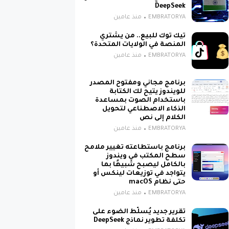
DeepSeek
EMBRATORYA
منذ عامين
تيك توك للبيع.. من يشتري
المنصة في الولايات المتحدة؟
EMBRATORYA
منذ عامين
برنامج مجاني ومفتوح المصدر
للويندوز يتيح لك الكتابة
باستخدام الصوت بمساعدة
الذكاء الاصطناعي لتحويل
الكلام إلى نص
EMBRATORYA
منذ عامين
برنامج باستطاعته تغيير ملامح
سطح المكتب في ويندوز
بالكامل ليصبح شبيهًا بما
يتواجد في توزيعات لينكس أو
حتى نظام macOS
EMBRATORYA
منذ عامين
تقرير جديد يُسلّط الضوء على
تكلفة تطوير نماذج DeepSeek