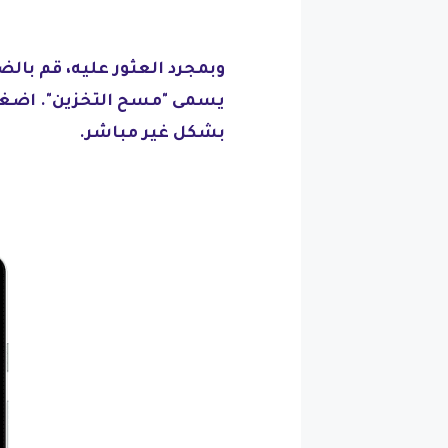
وبمجرد العثور عليه، قم بالض
يسمى "مسح التخزين". اضغط 
بشكل غير مباشر.