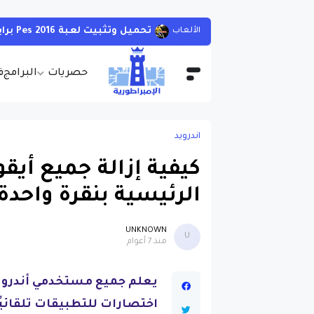
تحميل وتثبيت لعبة Pes 2016 برابط واحد مباشر مع التعليق العربي
الألعاب
حصريات
البرامج
ف
اندرويد
كيفية إزالة جميع أي
الرئيسية بنقرة واحدة
UNKNOWN
U
منذ 7 أعوام
يعلم جميع مستخدمي أندرويد
اختصارات للتطبيقات تلقائيً