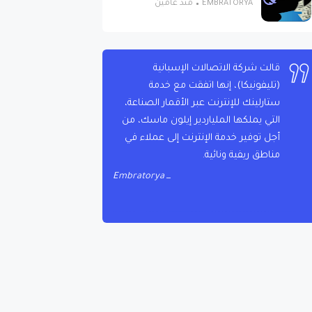
EMBRATORYA
منذ عامين
قالت شركة الاتصالات الإسبانية
(تليفونيكا)، إنها اتفقت مع خدمة
ستارلينك للإنترنت عبر الأقمار الصناعة،
التي يملكها الملياردير إيلون ماسك، من
أجل توفير خدمة الإنترنت إلى عملاء في
مناطق ريفية ونائية.
Embratorya