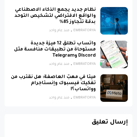
نظام جديد يجمع الذكاء الاصطناعي
والواقع الافتراضي لتشخيص التوحد
بدقة تتجاوز 85%
EMBRATORYA
منذ عام واحد
واتساب تطلق 12 ميزة جديدة
مستوحاة من تطبيقات منافسة مثل
Discord وTelegram
EMBRATORYA
منذ عام واحد
ميتا في مهبّ العاصفة: هل نقترب من
تفكيك فيسبوك وإنستاجرام
وواتساب؟!
EMBRATORYA
منذ عام واحد
إرسال تعليق