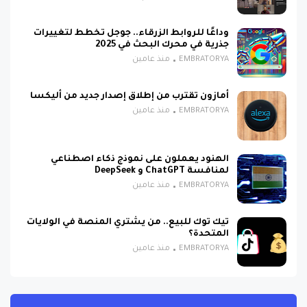
وداعًا للروابط الزرقاء.. جوجل تخطط لتغييرات
جذرية في محرك البحث في 2025
EMBRATORYA
منذ عامين
أمازون تقترب من إطلاق إصدار جديد من أليكسا
EMBRATORYA
منذ عامين
الهنود يعملون على نموذج ذكاء اصطناعي
لمنافسة ChatGPT و DeepSeek
EMBRATORYA
منذ عامين
تيك توك للبيع.. من يشتري المنصة في الولايات
المتحدة؟
EMBRATORYA
منذ عامين