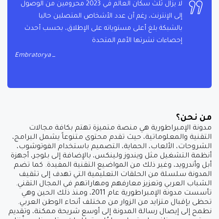
لا يزال ثلث سكان العالم في 2023 محرومين من الوصول
إلى الإنترنت، رغم أن عدد الأشخاص المتصلين حاليا
بالشبكة بلغ أعلى مستوياته على الإطلاق، بحسب أحدث
إحصاءات نشرتها الأمم المتحدة
Embratorya
من نحن؟
مدونة الإمبراطورية هي منصة متميزة تهتم بكافة مجالات
التقنية والمعلوماتية، حيث تقدم محتوى متنوعاً يشمل البرامج،
الشروحات، الألعاب، الحماية، التصميم باستخدام الفوتوشوب،
أنظمة التشغيل مثل ويندوز ولينكس، بالإضافة إلى بلوجر، أجهزة
أبل وأندرويد، وغير ذلك من المواضيع التقنية المفيدة. كما تضم
المدونة سلسلة من الحلقات التعليمية التي تهدف إلى تثقيف
الشباب العربي وتعزيز معارفهم ومهاراتهم في المجال التقني.
تأسست مدونة الإمبراطورية عام 2011، ومنذ ذلك الحين وهي
تحظى بإقبال متزايد من الزوار من مختلف أنحاء الوطن العربي.
نطمح إلى إيصال رسالة المدونة إلى أوسع شريحة ممكنة، وتقديم