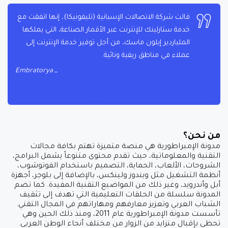
قالت شركة الاتصالات الإسبانية (تليفونيكا)، إنها اتفقت مع
خدمة ستارلينك للإنترنت عبر الأقمار الصناعة، التي يملكها
الملياردير إيلون ماسك، من أجل توفير خدمة الإنترنت إلى
عملاء في مناطق ريفية ونائية.
Embratorya
من نحن؟
مدونة الإمبراطورية هي منصة متميزة تهتم بكافة مجالات
التقنية والمعلوماتية، حيث تقدم محتوى متنوعاً يشمل البرامج،
الشروحات، الألعاب، الحماية، التصميم باستخدام الفوتوشوب،
أنظمة التشغيل مثل ويندوز ولينكس، بالإضافة إلى بلوجر، أجهزة
أبل وأندرويد، وغير ذلك من المواضيع التقنية المفيدة. كما تضم
المدونة سلسلة من الحلقات التعليمية التي تهدف إلى تثقيف
الشباب العربي وتعزيز معارفهم ومهاراتهم في المجال التقني.
تأسست مدونة الإمبراطورية عام 2011، ومنذ ذلك الحين وهي
تحظى بإقبال متزايد من الزوار من مختلف أنحاء الوطن العربي.