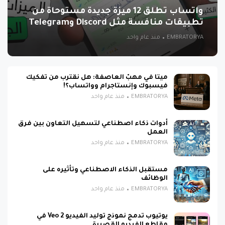
واتساب تطلق 12 ميزة جديدة مستوحاة من
تطبيقات منافسة مثل Discord وTelegram
EMBRATORYA
منذ عام واحد
ميتا في مهبّ العاصفة: هل نقترب من تفكيك
فيسبوك وإنستاجرام وواتساب؟!
EMBRATORYA
منذ عام واحد
أدوات ذكاء اصطناعي لتسهيل التعاون بين فرق
العمل
EMBRATORYA
منذ عام واحد
مستقبل الذكاء الاصطناعي وتأثيره على
الوظائف
EMBRATORYA
منذ عام واحد
يوتيوب تدمج نموذج توليد الفيديو Veo 2 في
مقاطع الفيديو القصيرة