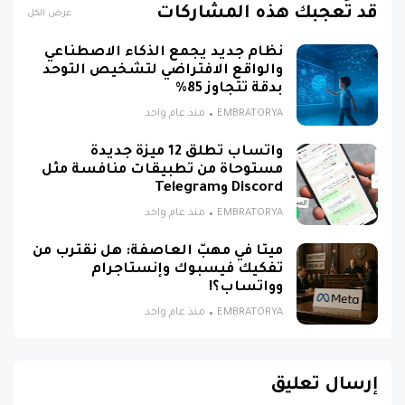
قد تُعجبك هذه المشاركات
عرض الكل
نظام جديد يجمع الذكاء الاصطناعي
والواقع الافتراضي لتشخيص التوحد
بدقة تتجاوز 85%
EMBRATORYA
منذ عام واحد
واتساب تطلق 12 ميزة جديدة
مستوحاة من تطبيقات منافسة مثل
Discord وTelegram
EMBRATORYA
منذ عام واحد
ميتا في مهبّ العاصفة: هل نقترب من
تفكيك فيسبوك وإنستاجرام
وواتساب؟!
EMBRATORYA
منذ عام واحد
إرسال تعليق