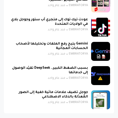
EMBRATORYA
منذ عام واحد
عودت تيك توك إلى متجري آب ستور وجوجل بلاي
في الولايات المتحدة
EMBRATORYA
منذ عام واحد
Gemini يتيح رفع الملفات وتحليلها لأصحاب
الحسابات المجانية
EMBRATORYA
منذ عام واحد
بسبب الضغط الكبير.. DeepSeek تقيّد الوصول
إلى خدماتها
EMBRATORYA
منذ عام واحد
جوجل تضيف علامات مائية خفية إلى الصور
المُعدّلة بالذكاء الاصطناعي
EMBRATORYA
منذ عام واحد