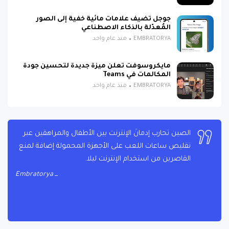
جوجل تضيف علامات مائية خفية إلى الصور
المُعدّلة بالذكاء الاصطناعي
EMBRATORYA
منذ عام واحد
مايكروسوفت تعلن ميزة جديدة لتحسين جودة
المكالمات في Teams
EMBRATORYA
منذ عام واحد
الصين تحارب إدمانَ الإنترنت بين الأطفال والمراهقين عبر
تقليص ساعات اللعب على الأجهزة المحمولة إضافة لمنع
القاصرين من استخدام الإنترنت ليلا.
Embratorya