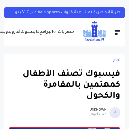
تحميل افضل 10 العاب مهكرة نقود لاتنتهي للاندرويد 2018 (اخر الاصدرات) | مهكرة!!
حصريات
البرامج
فايسبوك
أندرويد
ويندو
أخبار
فيسبوك تصنف الأطفال
كمهتمين بالمقامرة
والكحول
UNKNOWN
U
منذ 7 أعوام