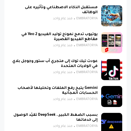
مستقبل الذكاء الاصطناعي وتأثيره على
الوظائف
EMBRATORYA
منذ عام واحد
يوتيوب تدمج نموذج توليد الفيديو Veo 2 في
مقاطع الفيديو القصيرة
EMBRATORYA
منذ عام واحد
عودت تيك توك إلى متجري آب ستور وجوجل بلاي
في الولايات المتحدة
EMBRATORYA
منذ عام واحد
Gemini يتيح رفع الملفات وتحليلها لأصحاب
الحسابات المجانية
EMBRATORYA
منذ عام واحد
بسبب الضغط الكبير.. DeepSeek تقيّد الوصول
إلى خدماتها
EMBRATORYA
منذ عام واحد