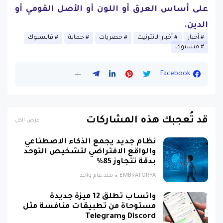
على أساس العرق أو اللون أو الأصل القومي أو
الدين.
أخبار
أخبار الانترنيت
حصريات
حماية
فايسبوك
فيسبوك
Facebook
قد تُعجبك هذه المشاركات
عرض الكل
نظام جديد يجمع الذكاء الاصطناعي
والواقع الافتراضي لتشخيص التوحد
بدقة تتجاوز 85%
EMBRATORYA
منذ عام واحد
واتساب تطلق 12 ميزة جديدة
مستوحاة من تطبيقات منافسة مثل
Discord وTelegram