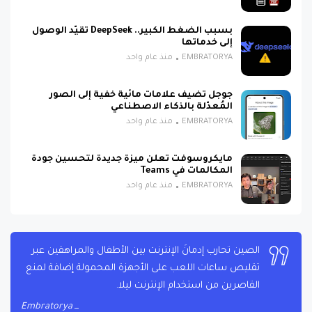
بسبب الضغط الكبير.. DeepSeek تقيّد الوصول
إلى خدماتها
EMBRATORYA
منذ عام واحد
جوجل تضيف علامات مائية خفية إلى الصور
المُعدّلة بالذكاء الاصطناعي
EMBRATORYA
منذ عام واحد
مايكروسوفت تعلن ميزة جديدة لتحسين جودة
المكالمات في Teams
EMBRATORYA
منذ عام واحد
الصين تحارب إدمانَ الإنترنت بين الأطفال والمراهقين عبر
تقليص ساعات اللعب على الأجهزة المحمولة إضافة لمنع
القاصرين من استخدام الإنترنت ليلا.
Embratorya