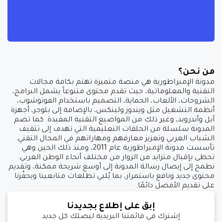
من نحن؟
مدونة الإمبراطورية هي منصة متميزة تهتم بكافة مجالات
التقنية والمعلوماتية، حيث تقدم محتوى متنوعاً يشمل البرامج،
الشروحات، الألعاب، الحماية، التصميم باستخدام الفوتوشوب،
أنظمة التشغيل مثل ويندوز ولينكس، بالإضافة إلى بلوجر، أجهزة
أبل وأندرويد، وغير ذلك من المواضيع التقنية المفيدة. كما تضم
المدونة سلسلة من الحلقات التعليمية التي تهدف إلى تثقيف
الشباب العربي وتعزيز معارفهم ومهاراتهم في المجال التقني.
تأسست مدونة الإمبراطورية عام 2011، ومنذ ذلك الحين وهي
تحظى بإقبال متزايد من الزوار من مختلف أنحاء الوطن العربي.
نطمح إلى إيصال رسالة المدونة إلى أوسع شريحة ممكنة، وتقديم
محتوى جديد ونافع باستمرار، بما يُلبي تطلعات متابعينا ويحفّزنا
على تقديم الأفضل دائمًا.
إبق على إطلاع بجديدنا
إشترك في قائمتنا البريدية ليصلك كل جديد