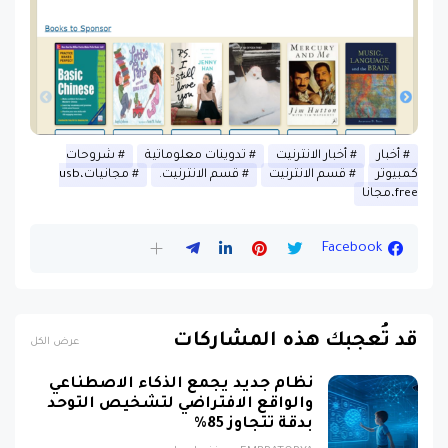
أخبار
أخبار الانترنيت
تدوينات معلوماتية
شروحات
كمبيوتر
قسم الانترنيت
قسم الانترنيت.
مجانيات،usb
free،مجانا
Facebook
قد تُعجبك هذه المشاركات
عرض الكل
نظام جديد يجمع الذكاء الاصطناعي
والواقع الافتراضي لتشخيص التوحد
بدقة تتجاوز 85%