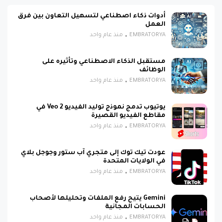
أدوات ذكاء اصطناعي لتسهيل التعاون بين فرق
العمل
EMBRATORYA
منذ عام واحد
مستقبل الذكاء الاصطناعي وتأثيره على
الوظائف
EMBRATORYA
منذ عام واحد
يوتيوب تدمج نموذج توليد الفيديو Veo 2 في
مقاطع الفيديو القصيرة
EMBRATORYA
منذ عام واحد
عودت تيك توك إلى متجري آب ستور وجوجل بلاي
في الولايات المتحدة
EMBRATORYA
منذ عام واحد
Gemini يتيح رفع الملفات وتحليلها لأصحاب
الحسابات المجانية
EMBRATORYA
منذ عام واحد