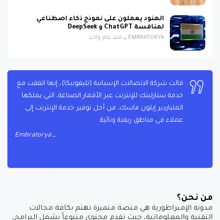
الهنود يعملون على نموذج ذكاء اصطناعي
لمنافسة ChatGPT و DeepSeek
EMBRATORYA
منذ عام واحد
قالت شركة الاتصالات الإسبانية (تليفونيكا)، إنها اتفقت مع
خدمة ستارلينك للإنترنت عبر الأقمار الصناعة، التي يملكها
الملياردير إيلون ماسك، من أجل توفير خدمة الإنترنت إلى
عملاء في مناطق ريفية ونائية.
Embratorya
من نحن؟
مدونة الإمبراطورية هي منصة متميزة تهتم بكافة مجالات
التقنية والمعلوماتية، حيث تقدم محتوى متنوعاً يشمل البرامج،