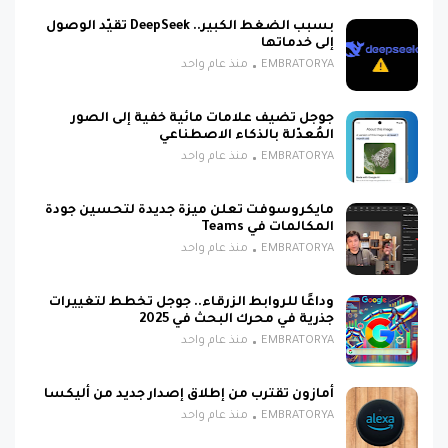
بسبب الضغط الكبير.. DeepSeek تقيّد الوصول
إلى خدماتها
EMBRATORYA
منذ عام واحد
جوجل تضيف علامات مائية خفية إلى الصور
المُعدّلة بالذكاء الاصطناعي
EMBRATORYA
منذ عام واحد
مايكروسوفت تعلن ميزة جديدة لتحسين جودة
المكالمات في Teams
EMBRATORYA
منذ عام واحد
وداعًا للروابط الزرقاء.. جوجل تخطط لتغييرات
جذرية في محرك البحث في 2025
EMBRATORYA
منذ عام واحد
أمازون تقترب من إطلاق إصدار جديد من أليكسا
EMBRATORYA
منذ عام واحد