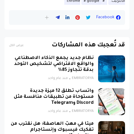
الانترنيت.
google
chrome
Facebook
قد تُعجبك هذه المشاركات
عرض الكل
نظام جديد يجمع الذكاء الاصطناعي
والواقع الافتراضي لتشخيص التوحد
بدقة تتجاوز 85%
EMBRATORYA
منذ عام واحد
واتساب تطلق 12 ميزة جديدة
مستوحاة من تطبيقات منافسة مثل
Discord وTelegram
EMBRATORYA
منذ عام واحد
ميتا في مهبّ العاصفة: هل نقترب من
تفكيك فيسبوك وإنستاجرام