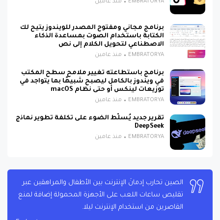
EMBRATORYA
منذ عامين
برنامج مجاني ومفتوح المصدر للويندوز يتيح لك
الكتابة باستخدام الصوت بمساعدة الذكاء
الاصطناعي لتحويل الكلام إلى نص
EMBRATORYA
منذ عامين
برنامج باستطاعته تغيير ملامح سطح المكتب
في ويندوز بالكامل ليصبح شبيهًا بما يتواجد في
توزيعات لينكس أو حتى نظام macOS
EMBRATORYA
منذ عامين
تقرير جديد يُسلّط الضوء على تكلفة تطوير نماذج
DeepSeek
EMBRATORYA
منذ عامين
الصين تحارب إدمانَ الإنترنت بين الأطفال والمراهقين عبر
تقليص ساعات اللعب على الأجهزة المحمولة إضافة لمنع
القاصرين من استخدام الإنترنت ليلا.