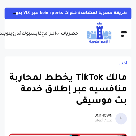
طريقة حصرية لمشاهدة قنوات bein sports عبر VLC بدون تقطيع للحواسيب والهواتف
حصريات
البرامج
فايسبوك
أندرويد
ويندو
أخبار
مالك TikTok يخطط لمحاربة
منافسيه عبر إطلاق خدمة
بث موسيقى
UNKNOWN
U
منذ 7 أعوام