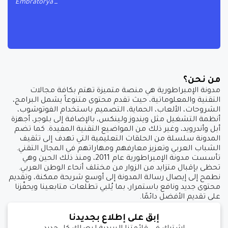
Embratorya
من نحن؟
مدونة الإمبراطورية هي منصة متميزة تهتم بكافة مجالات
التقنية والمعلوماتية، حيث تقدم محتوى متنوعاً يشمل البرامج،
الشروحات، الألعاب، الحماية، التصميم باستخدام الفوتوشوب،
أنظمة التشغيل مثل ويندوز ولينكس، بالإضافة إلى بلوجر، أجهزة
أبل وأندرويد، وغير ذلك من المواضيع التقنية المفيدة. كما تضم
المدونة سلسلة من الحلقات التعليمية التي تهدف إلى تثقيف
الشباب العربي وتعزيز معارفهم ومهاراتهم في المجال التقني.
تأسست مدونة الإمبراطورية عام 2011، ومنذ ذلك الحين وهي
تحظى بإقبال متزايد من الزوار من مختلف أنحاء الوطن العربي.
نطمح إلى إيصال رسالة المدونة إلى أوسع شريحة ممكنة، وتقديم
محتوى جديد ونافع باستمرار، بما يُلبي تطلعات متابعينا ويحفّزنا
على تقديم الأفضل دائمًا.
إبق على إطلاع بجديدنا