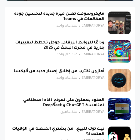
مايكروسوفت تعلن ميزة جديدة لتحسين جودة
المكالمات في Teams
EMBRATORYA
منذ عام واحد
وداعًا للروابط الزرقاء.. جوجل تخطط لتغييرات
جذرية في محرك البحث في 2025
EMBRATORYA
منذ عام واحد
أمازون تقترب من إطلاق إصدار جديد من أليكسا
EMBRATORYA
منذ عام واحد
الهنود يعملون على نموذج ذكاء اصطناعي
لمنافسة ChatGPT و DeepSeek
EMBRATORYA
منذ عامين
تيك توك للبيع.. من يشتري المنصة في الولايات
المتحدة؟