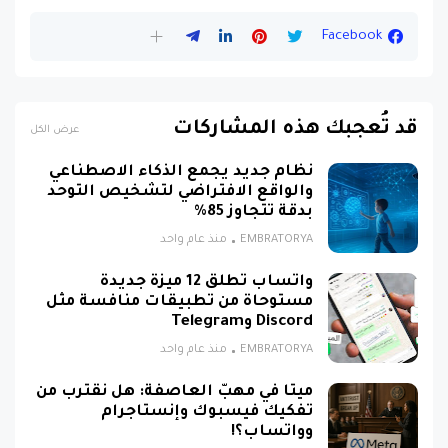
Facebook
قد تُعجبك هذه المشاركات
عرض الكل
نظام جديد يجمع الذكاء الاصطناعي
والواقع الافتراضي لتشخيص التوحد
بدقة تتجاوز 85%
EMBRATORYA
منذ عام واحد
واتساب تطلق 12 ميزة جديدة
مستوحاة من تطبيقات منافسة مثل
Discord وTelegram
EMBRATORYA
منذ عام واحد
ميتا في مهبّ العاصفة: هل نقترب من
تفكيك فيسبوك وإنستاجرام
وواتساب؟!