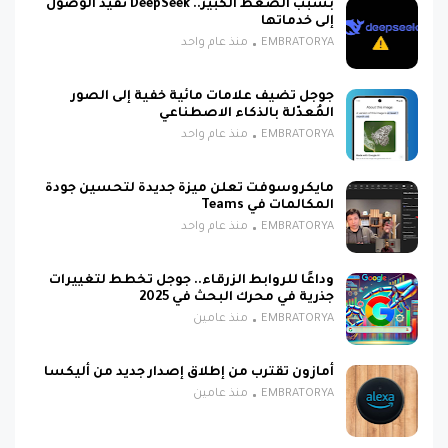
بسبب الضغط الكبير.. DeepSeek تقيّد الوصول
إلى خدماتها
EMBRATORYA
منذ عام واحد
جوجل تضيف علامات مائية خفية إلى الصور
المُعدّلة بالذكاء الاصطناعي
EMBRATORYA
منذ عام واحد
مايكروسوفت تعلن ميزة جديدة لتحسين جودة
المكالمات في Teams
EMBRATORYA
منذ عام واحد
وداعًا للروابط الزرقاء.. جوجل تخطط لتغييرات
جذرية في محرك البحث في 2025
EMBRATORYA
منذ عامين
أمازون تقترب من إطلاق إصدار جديد من أليكسا
EMBRATORYA
منذ عامين