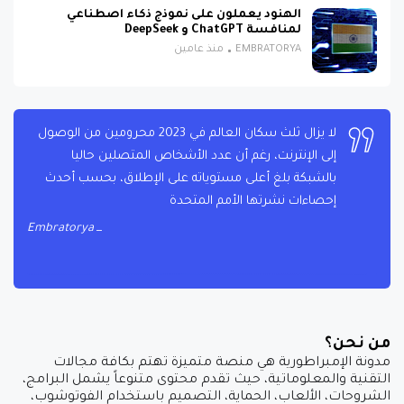
الهنود يعملون على نموذج ذكاء اصطناعي
لمنافسة ChatGPT و DeepSeek
EMBRATORYA
منذ عامين
لا يزال ثلث سكان العالم في 2023 محرومين من الوصول
إلى الإنترنت، رغم أن عدد الأشخاص المتصلين حاليا
بالشبكة بلغ أعلى مستوياته على الإطلاق، بحسب أحدث
إحصاءات نشرتها الأمم المتحدة
Embratorya
من نحن؟
مدونة الإمبراطورية هي منصة متميزة تهتم بكافة مجالات
التقنية والمعلوماتية، حيث تقدم محتوى متنوعاً يشمل البرامج،
الشروحات، الألعاب، الحماية، التصميم باستخدام الفوتوشوب،