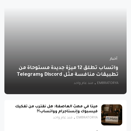
أخبار
واتساب تطلق 12 ميزة جديدة مستوحاة من
تطبيقات منافسة مثل Discord وTelegram
EMBRATORYA
منذ عام واحد
ميتا في مهبّ العاصفة: هل نقترب من تفكيك
فيسبوك وإنستاجرام وواتساب؟!
EMBRATORYA
منذ عام واحد