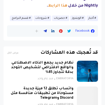
Nightly من خلال
هذا الرابط
.
أخبار
الويندوز
حصريات
شروحات
قسم البرامج
Facebook
قد تُعجبك هذه المشاركات
عرض الكل
نظام جديد يجمع الذكاء الاصطناعي
والواقع الافتراضي لتشخيص التوحد
بدقة تتجاوز 85%
EMBRATORYA
منذ عام واحد
واتساب تطلق 12 ميزة جديدة
مستوحاة من تطبيقات منافسة مثل
Discord وTelegram
EMBRATORYA
منذ عام واحد