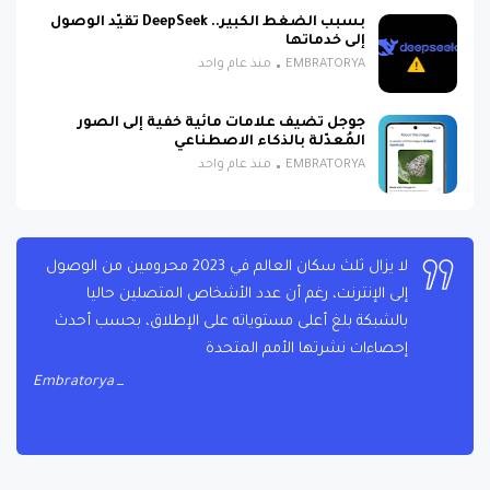
بسبب الضغط الكبير.. DeepSeek تقيّد الوصول
إلى خدماتها
EMBRATORYA
منذ عام واحد
جوجل تضيف علامات مائية خفية إلى الصور
المُعدّلة بالذكاء الاصطناعي
EMBRATORYA
منذ عام واحد
لا يزال ثلث سكان العالم في 2023 محرومين من الوصول
إلى الإنترنت، رغم أن عدد الأشخاص المتصلين حاليا
بالشبكة بلغ أعلى مستوياته على الإطلاق، بحسب أحدث
إحصاءات نشرتها الأمم المتحدة
Embratorya