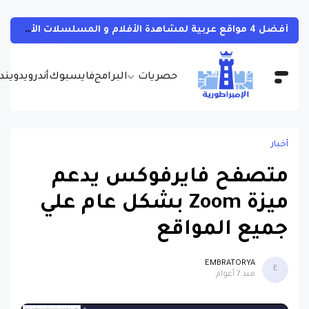
أفضل 4 مواقع عربية لمشاهدة الأفلام و المسلسلات الأجنبية بجودات مختلفة و بالمجان مع مترجمة
حصريات
البرامج
فايسبوك
أندرويد
ويندو
أخبار
متصفح فايرفوكس يدعم
ميزة Zoom بشكل عام علي
جميع المواقع
EMBRATORYA
E
منذ 7 أعوام