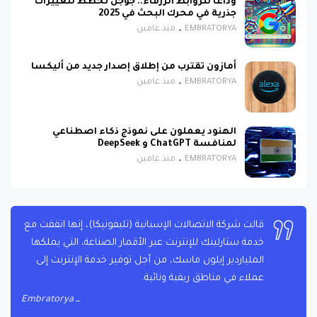
وداعًا للروابط الزرقاء.. جوجل تخطط لتغييرات
جذرية في محرك البحث في 2025
EMBRATORYA
منذ عامين
أمازون تقترب من إطلاق إصدار جديد من أليكسا
EMBRATORYA
منذ عامين
الهنود يعملون على نموذج ذكاء اصطناعي
لمنافسة ChatGPT و DeepSeek
EMBRATORYA
منذ عامين
قالت شركة الاتصالات الإسبانية (تليفونيكا)، إنها اتفقت مع
خدمة ستارلينك للإنترنت عبر الأقمار الصناعة، التي يملكها
الملياردير إيلون ماسك، من أجل توفير خدمة الإنترنت إلى
عملاء في مناطق ريفية ونائية.
Embratorya