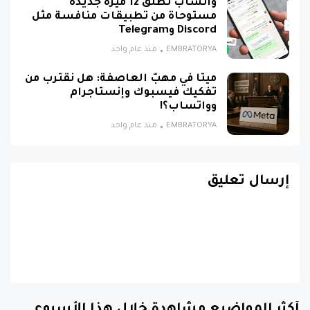
واتساب تطلق 12 ميزة جديدة
مستوحاة من تطبيقات منافسة مثل
Discord وTelegram
EMBRATORYA
منذ عام واحد
ميتا في مهبّ العاصفة: هل نقترب من
تفكيك فيسبوك وإنستاجرام
وواتساب؟!
EMBRATORYA
منذ عام واحد
إرسال تعليق