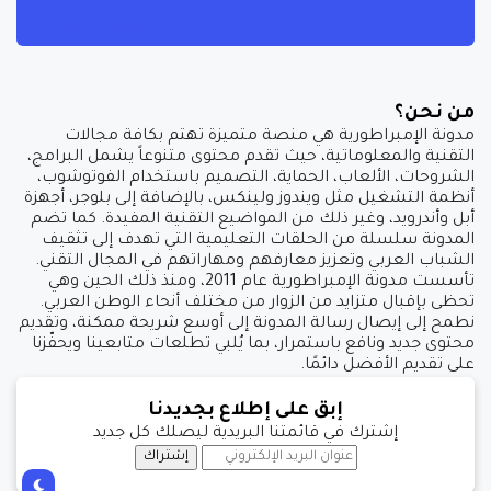
من نحن؟
مدونة الإمبراطورية هي منصة متميزة تهتم بكافة مجالات
التقنية والمعلوماتية، حيث تقدم محتوى متنوعاً يشمل البرامج،
الشروحات، الألعاب، الحماية، التصميم باستخدام الفوتوشوب،
أنظمة التشغيل مثل ويندوز ولينكس، بالإضافة إلى بلوجر، أجهزة
أبل وأندرويد، وغير ذلك من المواضيع التقنية المفيدة. كما تضم
المدونة سلسلة من الحلقات التعليمية التي تهدف إلى تثقيف
الشباب العربي وتعزيز معارفهم ومهاراتهم في المجال التقني.
تأسست مدونة الإمبراطورية عام 2011، ومنذ ذلك الحين وهي
تحظى بإقبال متزايد من الزوار من مختلف أنحاء الوطن العربي.
نطمح إلى إيصال رسالة المدونة إلى أوسع شريحة ممكنة، وتقديم
محتوى جديد ونافع باستمرار، بما يُلبي تطلعات متابعينا ويحفّزنا
على تقديم الأفضل دائمًا.
إبق على إطلاع بجديدنا
إشترك في قائمتنا البريدية ليصلك كل جديد
إشتراك