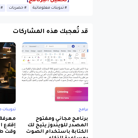
[
تحميل البرنامج
]
تدوينات معلوماتية
حصريات
قد تُعجبك هذه المشاركات
برامج
تدوينات م
برنامج مجاني ومفتوح
معرفة 
المصدر للويندوز يتيح لك
إقلاع 
الكتابة باستخدام الصوت
وقت ط