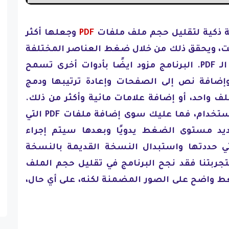
 ذكية لتقليل حجم ملف ملفات
PDF
وجعلها أكثر
رنت، ويحقق ذلك من خلال ضغط العناصر المختلفة
مثل الصور المضمنة داخل الـ PDF. البرنامج مزود ايضًا بأدوات أخرى تسمح
وإضافة نص إلى الصفحات وإعادة ترتيبها ودمج
من ملفات PDF في ملف واحد، أو إضافة علامات مائية وأكثر من ذلك.
البرنامج يتسم بسهولة الاستخدام، فما عليك سوى إضافة ملفات PDF التي
يد مستوى الضغط يدويًا وبعدها سيتم إجراء
تي حددتها واستبدال النسخة القديمة بالنسخة
 لتجربتنا فقد نجح البرنامج في تقليل حجم الملف
ر الضغط واضح على الصور المضمنة لكنه، على أي حال،