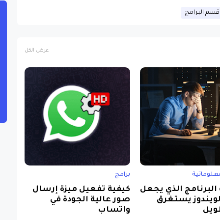
قسم البرامج
عرض الكل
علوماتية
برامج
البرنامج الذي يجعل
كيفية تفعيل ميزة إرسال
الويندوز يستغرق
صور عالية الجودة في
ويل
واتساب