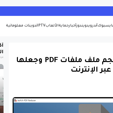
ايسبوك
أندرويد
ويندوز
أخبار
حماية
الألعاب
IPTV
تدوينات معلوماتية
أك
ال
عرض
وسيلة ذكية لتقليل حجم ملف ملفات PDF وجعلها
عبر الإنترنت