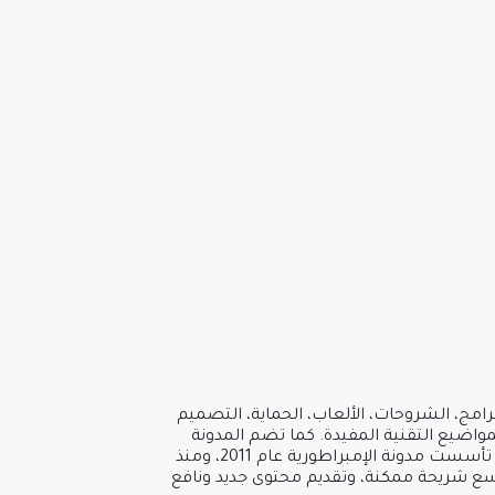
امج، الشروحات، الألعاب، الحماية، التصميم
مواضيع التقنية المفيدة. كما تضم المدونة
سلسلة من الحلقات التعليمية التي تهدف إلى تثقيف الشباب العربي وتعزيز معارفهم ومهاراتهم في المجال التقني. تأسست مدونة الإمبراطورية عام 2011، ومنذ
أوسع شريحة ممكنة، وتقديم محتوى جديد ونافع