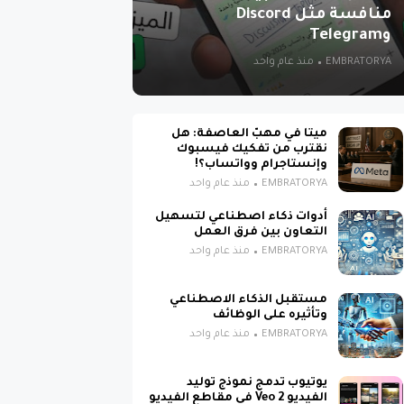
منافسة مثل Discord
وTelegram
EMBRATORYA
منذ عام واحد
ميتا في مهبّ العاصفة: هل
نقترب من تفكيك فيسبوك
وإنستاجرام وواتساب؟!
EMBRATORYA
منذ عام واحد
أدوات ذكاء اصطناعي لتسهيل
التعاون بين فرق العمل
EMBRATORYA
منذ عام واحد
مستقبل الذكاء الاصطناعي
وتأثيره على الوظائف
EMBRATORYA
منذ عام واحد
يوتيوب تدمج نموذج توليد
الفيديو Veo 2 في مقاطع الفيديو