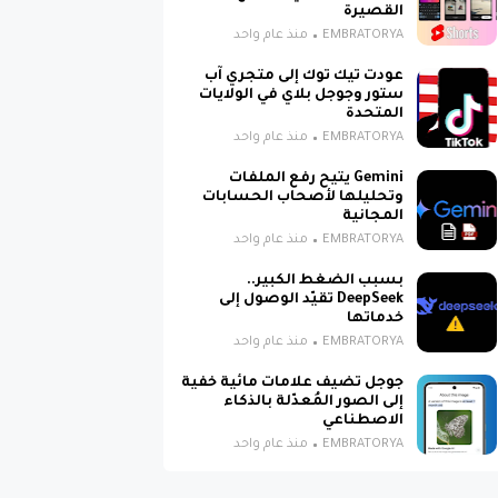
القصيرة
EMBRATORYA
منذ عام واحد
عودت تيك توك إلى متجري آب
ستور وجوجل بلاي في الولايات
المتحدة
EMBRATORYA
منذ عام واحد
Gemini يتيح رفع الملفات
وتحليلها لأصحاب الحسابات
المجانية
EMBRATORYA
منذ عام واحد
بسبب الضغط الكبير..
DeepSeek تقيّد الوصول إلى
خدماتها
EMBRATORYA
منذ عام واحد
جوجل تضيف علامات مائية خفية
إلى الصور المُعدّلة بالذكاء
الاصطناعي
EMBRATORYA
منذ عام واحد