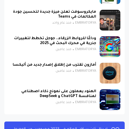
مايكروسوفت تعلن ميزة جديدة لتحسين جودة
المكالمات في Teams
EMBRATORYA
منذ عام واحد
وداعًا للروابط الزرقاء.. جوجل تخطط لتغييرات
جذرية في محرك البحث في 2025
EMBRATORYA
منذ عامين
أمازون تقترب من إطلاق إصدار جديد من أليكسا
EMBRATORYA
منذ عامين
الهنود يعملون على نموذج ذكاء اصطناعي
لمنافسة ChatGPT و DeepSeek
EMBRATORYA
منذ عامين