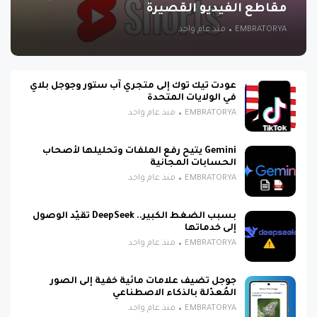
مقاطع الفيديو القصيرة
EMBRATORYA
منذ عام واحد
عودت تيك توك إلى متجري آب ستور وجوجل بلاي
في الولايات المتحدة
EMBRATORYA
منذ عام واحد
Gemini يتيح رفع الملفات وتحليلها لأصحاب
الحسابات المجانية
EMBRATORYA
منذ عام واحد
بسبب الضغط الكبير.. DeepSeek تقيّد الوصول
إلى خدماتها
EMBRATORYA
منذ عام واحد
جوجل تضيف علامات مائية خفية إلى الصور
المُعدّلة بالذكاء الاصطناعي
EMBRATORYA
منذ عام واحد