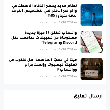
نظام جديد يجمع الذكاء الاصطناعي
والواقع الافتراضي لتشخيص التوحد
بدقة تتجاوز 85%
EMBRATORYA
منذ عام واحد
واتساب تطلق 12 ميزة جديدة
مستوحاة من تطبيقات منافسة مثل
Discord وTelegram
EMBRATORYA
منذ عام واحد
ميتا في مهبّ العاصفة: هل نقترب من
تفكيك فيسبوك وإنستاجرام
وواتساب؟!
EMBRATORYA
منذ عام واحد
إرسال تعليق