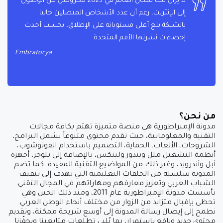
لا يزال ثلث سكان العالم في 2023 محرومين من الوصول
إلى الإنترنت، رغم أن عدد الأشخاص المتصلين حاليا
بالشبكة بلغ أعلى مستوياته على الإطلاق، بحسب أحدث
إحصاءات نشرتها الأمم المتحدة
Embratorya
من نحن؟
مدونة الإمبراطورية هي منصة متميزة تهتم بكافة مجالات
التقنية والمعلوماتية، حيث تقدم محتوى متنوعاً يشمل البرامج،
الشروحات، الألعاب، الحماية، التصميم باستخدام الفوتوشوب،
أنظمة التشغيل مثل ويندوز ولينكس، بالإضافة إلى بلوجر، أجهزة
أبل وأندرويد، وغير ذلك من المواضيع التقنية المفيدة. كما تضم
المدونة سلسلة من الحلقات التعليمية التي تهدف إلى تثقيف
الشباب العربي وتعزيز معارفهم ومهاراتهم في المجال التقني.
تأسست مدونة الإمبراطورية عام 2011، ومنذ ذلك الحين وهي
تحظى بإقبال متزايد من الزوار من مختلف أنحاء الوطن العربي.
نطمح إلى إيصال رسالة المدونة إلى أوسع شريحة ممكنة، وتقديم
محتوى جديد ونافع باستمرار، بما يُلبي تطلعات متابعينا ويحفّزنا