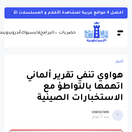
أفضل 4 مواقع عربية لمشاهدة الأفلام و المسلسلات الأجنبية بجودات مختلفة و بالمجان مع مترجمة
حصريات
البرامج
فايسبوك
أندرويد
ويندو
أخبار
هواوي تنفي تقرير ألماني
اتهمها بالتواطؤ مع
الاستخبارات الصينية
UNKNOWN
U
منذ 7 أعوام