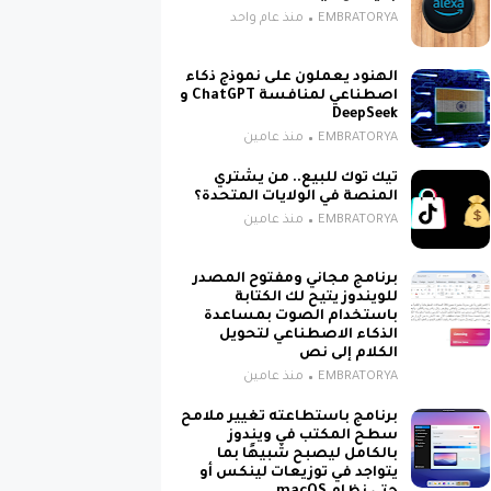
EMBRATORYA
منذ عام واحد
الهنود يعملون على نموذج ذكاء
اصطناعي لمنافسة ChatGPT و
DeepSeek
EMBRATORYA
منذ عامين
تيك توك للبيع.. من يشتري
المنصة في الولايات المتحدة؟
EMBRATORYA
منذ عامين
برنامج مجاني ومفتوح المصدر
للويندوز يتيح لك الكتابة
باستخدام الصوت بمساعدة
الذكاء الاصطناعي لتحويل
الكلام إلى نص
EMBRATORYA
منذ عامين
برنامج باستطاعته تغيير ملامح
سطح المكتب في ويندوز
بالكامل ليصبح شبيهًا بما
يتواجد في توزيعات لينكس أو