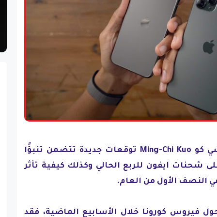
نشر المحلل البارز مينغ تشي كو Ming-Chi Kuo توقعات جديدة تتضمن تنبؤًا
لى شحنات آيفون للربع الحالي وكذلك كيفية تأثر
ي النصف الأول من العام.
ول فيروس كورونا خلال الأسابيع الماضية، فقد