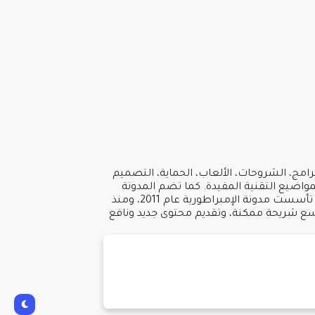
امج، الشروحات، الألعاب، الحماية، التصميم
مواضيع التقنية المفيدة. كما تضم المدونة
سلسلة من الحلقات التعليمية التي تهدف إلى تثقيف الشباب العربي وتعزيز معارفهم ومهاراتهم في المجال التقني. تأسست مدونة الإمبراطورية عام 2011، ومنذ
أوسع شريحة ممكنة، وتقديم محتوى جديد ونافع