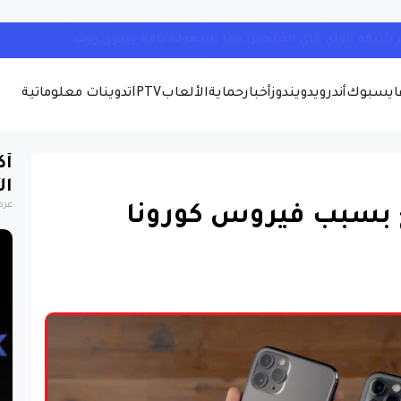
شبكة الواي فاي المتصل بها بسهولة تامة وبدون روت
ايسبوك
أندرويد
ويندوز
أخبار
حماية
الألعاب
IPTV
تدوينات معلوماتية
أك
ال
عرض
ع بسبب فيروس كورونا