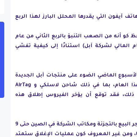
ف آيفون التي يقدرها المحلل البارز لهذا الربع
ظ كو أنه من الصعب التنبؤ بالربع الثاني من عام
العام المالي لشركة آبل) استنادًا إلى كيفية تفشي
أسبوع الماضي الضوء على منتجات آبل الجديدة
الذي يتوقع الإعلان عنها هذا العام، بما في ذلك شاحن لاسلكي و AirTag
ذلك، فقد توقع أن يؤخر الفيروس إطلاق هذه
وأغلقت شركة آبل جميع متاجر البيع بالتجزئة ومكاتب الشركة في الصين حتى 9
، ومن غير المعروف كون عمليات الإغلاق ستمتد