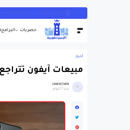
تطبيق صيني جديد يظهر كلمة سر 
أندرويد
حصريات
البرامج
ف
أخبار
مبيعات آيفون تتراج
UNKNOWN
U
منذ 7 أعوام