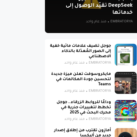
DeepSeek تقيّد الوصول إلى
خدماتها
EMBRATORYA
منذ عام واحد
جوجل تضيف علامات مائية خفية
إلى الصور المُعدّلة بالذكاء
الاصطناعي
EMBRATORYA
منذ عام واحد
مايكروسوفت تعلن ميزة جديدة
لتحسين جودة المكالمات في
Teams
EMBRATORYA
منذ عام واحد
وداعًا للروابط الزرقاء.. جوجل
تخطط لتغييرات جذرية في
محرك البحث في 2025
EMBRATORYA
منذ عام واحد
أمازون تقترب من إطلاق إصدار
جديد من أليكسا