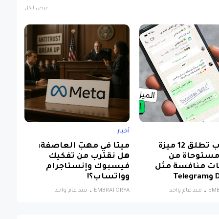
عرض الكل
أخبار
واتساب تطلق 12 ميزة
ميتا في مهبّ العاصفة:
مستوحاة من
هل نقترب من تفكيك
ت منافسة مثل
فيسبوك وإنستاجرام
Te
وواتساب؟!
EM
منذ عام واحد
EMBRATORYA
منذ عام واحد