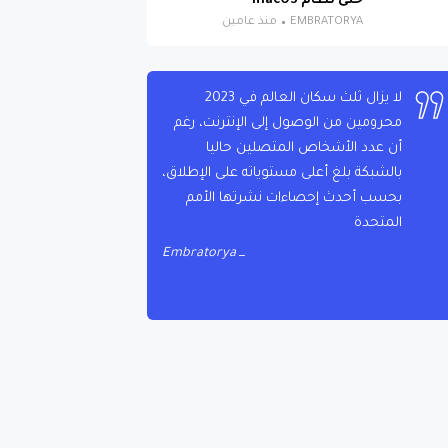
حتى نظام macOS
EMBRATORYA
منذ عامين
لا يزال ثلث سكان العالم في 2023
محرومين من الوصول إلى الإنترنت، رغم
أن عدد الأشخاص المتصلين حاليا
بالشبكة بلغ أعلى مستوياته على الإطلاق،
بحسب أحدث إحصاءات نشرتها الأمم
المتحدة
Embratorya