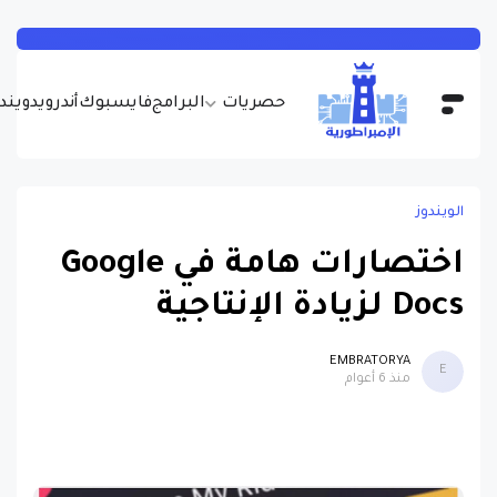
حصريات
البرامج
فايسبوك
أندرويد
ويندو
الويندوز
اختصارات هامة في Google
Docs لزيادة الإنتاجية
EMBRATORYA
E
منذ 6 أعوام