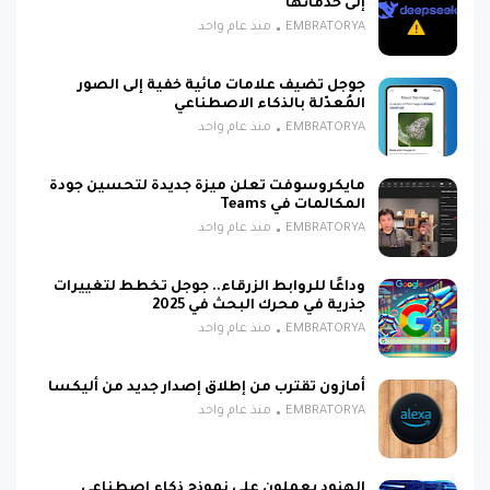
إلى خدماتها
EMBRATORYA
منذ عام واحد
جوجل تضيف علامات مائية خفية إلى الصور
المُعدّلة بالذكاء الاصطناعي
EMBRATORYA
منذ عام واحد
مايكروسوفت تعلن ميزة جديدة لتحسين جودة
المكالمات في Teams
EMBRATORYA
منذ عام واحد
وداعًا للروابط الزرقاء.. جوجل تخطط لتغييرات
جذرية في محرك البحث في 2025
EMBRATORYA
منذ عام واحد
أمازون تقترب من إطلاق إصدار جديد من أليكسا
EMBRATORYA
منذ عام واحد
الهنود يعملون على نموذج ذكاء اصطناعي