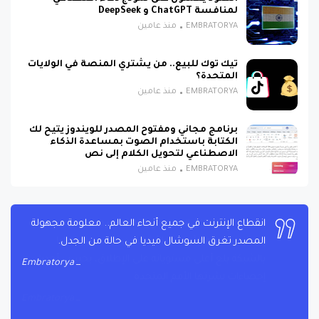
لمنافسة ChatGPT و DeepSeek
EMBRATORYA
منذ عامين
تيك توك للبيع.. من يشتري المنصة في الولايات
المتحدة؟
EMBRATORYA
منذ عامين
برنامج مجاني ومفتوح المصدر للويندوز يتيح لك
الكتابة باستخدام الصوت بمساعدة الذكاء
الاصطناعي لتحويل الكلام إلى نص
EMBRATORYA
منذ عامين
لا يزال ثلث سكان العالم في 2023 محرومين من الوصول
إلى الإنترنت، رغم أن عدد الأشخاص المتصلين حاليا
بالشبكة بلغ أعلى مستوياته على الإطلاق، بحسب أحدث
إحصاءات نشرتها الأمم المتحدة
Embratorya