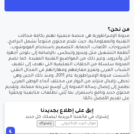
من نحن؟
مدونة الإمبراطورية هي منصة متميزة تهتم بكافة مجالات
التقنية والمعلوماتية، حيث تقدم محتوى متنوعاً يشمل البرامج،
الشروحات، الألعاب، الحماية، التصميم باستخدام الفوتوشوب،
أنظمة التشغيل مثل ويندوز ولينكس، بالإضافة إلى بلوجر، أجهزة
أبل وأندرويد، وغير ذلك من المواضيع التقنية المفيدة. كما تضم
المدونة سلسلة من الحلقات التعليمية التي تهدف إلى تثقيف
الشباب العربي وتعزيز معارفهم ومهاراتهم في المجال التقني.
تأسست مدونة الإمبراطورية عام 2011، ومنذ ذلك الحين وهي
تحظى بإقبال متزايد من الزوار من مختلف أنحاء الوطن العربي.
نطمح إلى إيصال رسالة المدونة إلى أوسع شريحة ممكنة، وتقديم
محتوى جديد ونافع باستمرار، بما يُلبي تطلعات متابعينا ويحفّزنا
على تقديم الأفضل دائمًا.
إبق على إطلاع بجديدنا
إشترك في قائمتنا البريدية ليصلك كل جديد
إشتراك