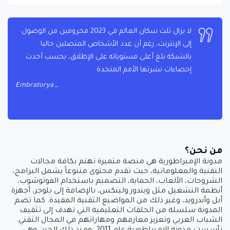
لا يزال ثلث سكان العالم في 2023 محرومين من الوصول
إلى الإنترنت، رغم أن عدد الأشخاص المتصلين حاليا
بالشبكة بلغ أعلى مستوياته على الإطلاق، بحسب أحدث
إحصاءات نشرتها الأمم المتحدة
Embratorya
من نحن؟
مدونة الإمبراطورية هي منصة متميزة تهتم بكافة مجالات
التقنية والمعلوماتية، حيث تقدم محتوى متنوعاً يشمل البرامج،
الشروحات، الألعاب، الحماية، التصميم باستخدام الفوتوشوب،
أنظمة التشغيل مثل ويندوز ولينكس، بالإضافة إلى بلوجر، أجهزة
أبل وأندرويد، وغير ذلك من المواضيع التقنية المفيدة. كما تضم
المدونة سلسلة من الحلقات التعليمية التي تهدف إلى تثقيف
الشباب العربي وتعزيز معارفهم ومهاراتهم في المجال التقني.