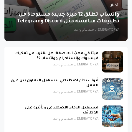
أخبار
واتساب تطلق 12 ميزة جديدة مستوحاة من
تطبيقات منافسة مثل Discord وTelegram
EMBRATORYA
منذ عام واحد
ميتا في مهبّ العاصفة: هل نقترب من تفكيك
فيسبوك وإنستاجرام وواتساب؟!
EMBRATORYA
منذ عام واحد
أدوات ذكاء اصطناعي لتسهيل التعاون بين فرق
العمل
EMBRATORYA
منذ عام واحد
مستقبل الذكاء الاصطناعي وتأثيره على
الوظائف
EMBRATORYA
منذ عام واحد