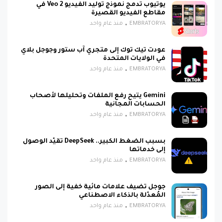
يوتيوب تدمج نموذج توليد الفيديو Veo 2 في
مقاطع الفيديو القصيرة
EMBRATORYA
منذ عام واحد
عودت تيك توك إلى متجري آب ستور وجوجل بلاي
في الولايات المتحدة
EMBRATORYA
منذ عام واحد
Gemini يتيح رفع الملفات وتحليلها لأصحاب
الحسابات المجانية
EMBRATORYA
منذ عام واحد
بسبب الضغط الكبير.. DeepSeek تقيّد الوصول
إلى خدماتها
EMBRATORYA
منذ عام واحد
جوجل تضيف علامات مائية خفية إلى الصور
المُعدّلة بالذكاء الاصطناعي
EMBRATORYA
منذ عام واحد