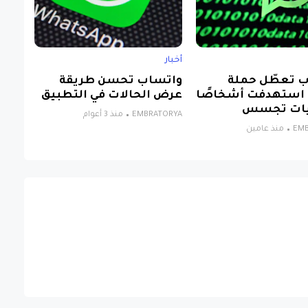
أخبار
 تعطّل حملة
واتساب تحسن طريقة
 استهدفت أشخاصًا
عرض الحالات في التطبيق
يات تجسس
EMBRATORYA
منذ 3 أعوام
EM
منذ عامين