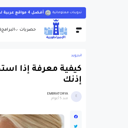
أفضل 4 مواقع عربية لمشاهدة الأفلام و المسلسلات الأجنبية بجودات مختلفة و بالمجان مع مترجمة
تدوينات معلوماتية
حصريات
البرامج
ف
اندرويد
كيفية معرفة إذا اس
إذنك
EMBRATORYA
E
منذ 5 أعوام