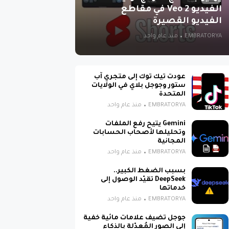
الفيديو Veo 2 في مقاطع
الفيديو القصيرة
EMBRATORYA
منذ عام واحد
عودت تيك توك إلى متجري آب
ستور وجوجل بلاي في الولايات
المتحدة
EMBRATORYA
منذ عام واحد
Gemini يتيح رفع الملفات
وتحليلها لأصحاب الحسابات
المجانية
EMBRATORYA
منذ عام واحد
بسبب الضغط الكبير..
DeepSeek تقيّد الوصول إلى
خدماتها
EMBRATORYA
منذ عام واحد
جوجل تضيف علامات مائية خفية
إلى الصور المُعدّلة بالذكاء