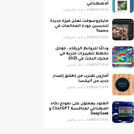
الاصطناعي
EMBRATORYA
منذ عام واحد
مايكروسوفت تعلن ميزة جديدة
لتحسين جودة المكالمات في
Teams
EMBRATORYA
منذ عام واحد
وداعًا للروابط الزرقاء.. جوجل
تخطط لتغييرات جذرية في
محرك البحث في 2025
EMBRATORYA
منذ عامين
أمازون تقترب من إطلاق إصدار
جديد من أليكسا
EMBRATORYA
منذ عامين
الهنود يعملون على نموذج ذكاء
اصطناعي لمنافسة ChatGPT و
DeepSeek
EMBRATORYA
منذ عامين