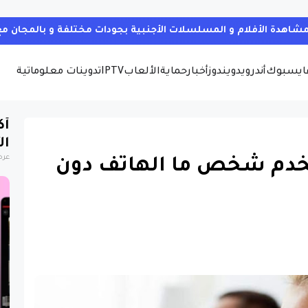
ايسبوك
أندرويد
ويندوز
أخبار
حماية
الألعاب
IPTV
تدوينات معلوماتية
أك
ال
عرض
تخدم شخص ما الهاتف دون