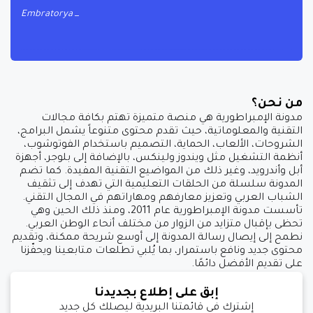
Embratorya
من نحن؟
مدونة الإمبراطورية هي منصة متميزة تهتم بكافة مجالات
التقنية والمعلوماتية، حيث تقدم محتوى متنوعاً يشمل البرامج،
الشروحات، الألعاب، الحماية، التصميم باستخدام الفوتوشوب،
أنظمة التشغيل مثل ويندوز ولينكس، بالإضافة إلى بلوجر، أجهزة
أبل وأندرويد، وغير ذلك من المواضيع التقنية المفيدة. كما تضم
المدونة سلسلة من الحلقات التعليمية التي تهدف إلى تثقيف
الشباب العربي وتعزيز معارفهم ومهاراتهم في المجال التقني.
تأسست مدونة الإمبراطورية عام 2011، ومنذ ذلك الحين وهي
تحظى بإقبال متزايد من الزوار من مختلف أنحاء الوطن العربي.
نطمح إلى إيصال رسالة المدونة إلى أوسع شريحة ممكنة، وتقديم
محتوى جديد ونافع باستمرار، بما يُلبي تطلعات متابعينا ويحفّزنا
على تقديم الأفضل دائمًا.
إبق على إطلاع بجديدنا
إشترك في قائمتنا البريدية ليصلك كل جديد