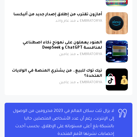
أمازون تقترب من إطلاق إصدار جديد من أليكسا
EMBRATORYA
منذ عام واحد
الهنود يعملون على نموذج ذكاء اصطناعي
لمنافسة ChatGPT و DeepSeek
EMBRATORYA
منذ عامين
تيك توك للبيع.. من يشتري المنصة في الولايات
المتحدة؟
EMBRATORYA
منذ عامين
لا يزال ثلث سكان العالم في 2023 محرومين من الوصول
إلى الإنترنت، رغم أن عدد الأشخاص المتصلين حاليا
بالشبكة بلغ أعلى مستوياته على الإطلاق، بحسب أحدث
إحصاءات نشرتها الأمم المتحدة