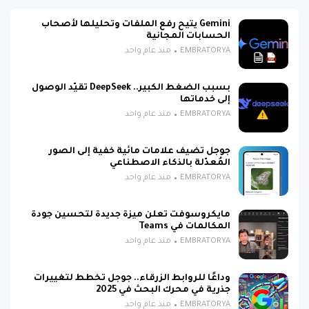
Gemini يتيح رفع الملفات وتحليلها لأصحاب
الحسابات المجانية
EMBRATORYA
منذ عام واحد
بسبب الضغط الكبير.. DeepSeek تقيّد الوصول
إلى خدماتها
EMBRATORYA
منذ عام واحد
جوجل تضيف علامات مائية خفية إلى الصور
المُعدّلة بالذكاء الاصطناعي
EMBRATORYA
منذ عام واحد
مايكروسوفت تعلن ميزة جديدة لتحسين جودة
المكالمات في Teams
EMBRATORYA
منذ عام واحد
وداعًا للروابط الزرقاء.. جوجل تخطط لتغييرات
جذرية في محرك البحث في 2025
EMBRATORYA
منذ عام واحد