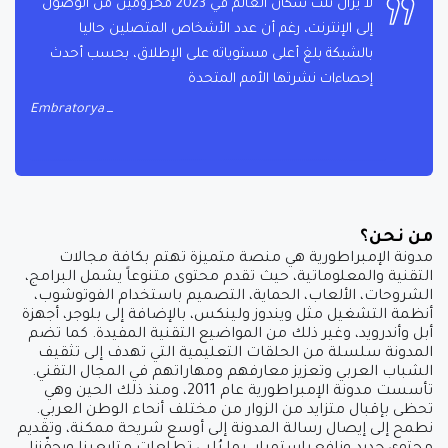
لا يزال ثلث سكان العالم في 2023 محرومين من الوصول
إلى الإنترنت، رغم أن عدد الأشخاص المتصلين حاليا
بالشبكة بلغ أعلى مستوياته على الإطلاق، بحسب أحدث
إحصاءات نشرتها الأمم المتحدة
Embratorya
من نحن؟
مدونة الإمبراطورية هي منصة متميزة تهتم بكافة مجالات
التقنية والمعلوماتية، حيث تقدم محتوى متنوعاً يشمل البرامج،
الشروحات، الألعاب، الحماية، التصميم باستخدام الفوتوشوب،
أنظمة التشغيل مثل ويندوز ولينكس، بالإضافة إلى بلوجر، أجهزة
أبل وأندرويد، وغير ذلك من المواضيع التقنية المفيدة. كما تضم
المدونة سلسلة من الحلقات التعليمية التي تهدف إلى تثقيف
الشباب العربي وتعزيز معارفهم ومهاراتهم في المجال التقني.
تأسست مدونة الإمبراطورية عام 2011، ومنذ ذلك الحين وهي
تحظى بإقبال متزايد من الزوار من مختلف أنحاء الوطن العربي.
نطمح إلى إيصال رسالة المدونة إلى أوسع شريحة ممكنة، وتقديم