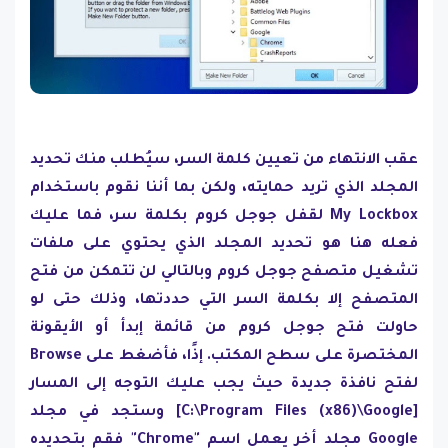
عقب الانتهاء من تعيين كلمة السر، سيُطلب منك تحديد
المجلد الذي تريد حمايته، ولكن بما أننا نقوم باستخدام
My Lockbox لقفل جوجل كروم بكلمة سر، فما عليك
فعله هنا هو تحديد المجلد الذي يحتوي على ملفات
تشغيل متصفح جوجل كروم وبالتالي لن تتمكن من فتح
المتصفح إلا بكلمة السر التي حددتها، وذلك حتى لو
حاولت فتح جوجل كروم من قائمة إبدأ أو الأيقونة
المختصرة على سطح المكتب. إذًا، فأضغط على Browse
لفتح نافذة جديدة حيث يجب عليك التوجه إلى المسار
[C:\Program Files (x86)\Google] وستجد في مجلد
Google مجلد أخر يعمل اسم "Chrome" فقم بتحديده