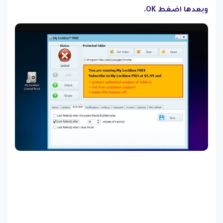
وبعدها اضغط OK.