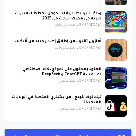
وداعًا للروابط الزرقاء.. جوجل تخطط لتغييرات
جذرية في محرك البحث في 2025
EMBRATORYA
منذ عام واحد
أمازون تقترب من إطلاق إصدار جديد من أليكسا
EMBRATORYA
منذ عام واحد
الهنود يعملون على نموذج ذكاء اصطناعي
لمنافسة ChatGPT و DeepSeek
EMBRATORYA
منذ عامين
تيك توك للبيع.. من يشتري المنصة في الولايات
المتحدة؟
EMBRATORYA
منذ عامين