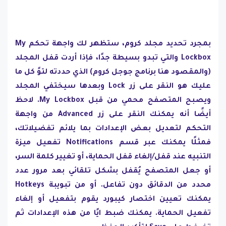
بمجرد تحديد مجلد كروم، ستظهر لك واجهة تحكم My
Lockbox والتي تبدو بسيطة جدًا، فإذا أردت قفل المجلد
(والمقصود هنا برنامج جوجل كروم) الذي حددته لتوً كل ما
عليك هو النقر على زر Lock وبعدها سيختفي المجلد
ويصبح المتصفح محمي من قبل My Lockbox. لاحظ
أيضًا أنه يمكنك النقر على زر Advanced من واجهة
التحكم لتعديل بعض الإعدادات بما يلائم تفضيلاتك،
فمثلًا يمكنك عبر قسم Notifications تفعيل ميزة
التنبيه عند قفل/إلغاء قفل الحماية، أو تغيير كلمة السر،
أو جعل المتصفح يُقفل بشكل تلقائي بعد مرور عدد
محدد من الدقائق دون تفاعل. أو من تبويبة Hotkeys
يمكنك تعيين اختصار كيبورد يقوم بتفعيل أو إلغاء
تفعيل الحماية. يمكنك ضبط ايًا من هذه الإعدادات ثم