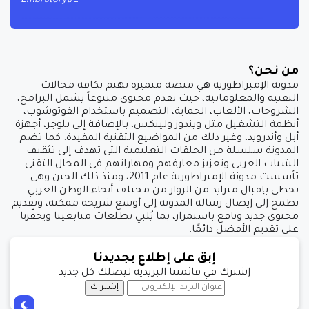
Embratorya
من نحن؟
مدونة الإمبراطورية هي منصة متميزة تهتم بكافة مجالات
التقنية والمعلوماتية، حيث تقدم محتوى متنوعاً يشمل البرامج،
الشروحات، الألعاب، الحماية، التصميم باستخدام الفوتوشوب،
أنظمة التشغيل مثل ويندوز ولينكس، بالإضافة إلى بلوجر، أجهزة
أبل وأندرويد، وغير ذلك من المواضيع التقنية المفيدة. كما تضم
المدونة سلسلة من الحلقات التعليمية التي تهدف إلى تثقيف
الشباب العربي وتعزيز معارفهم ومهاراتهم في المجال التقني.
تأسست مدونة الإمبراطورية عام 2011، ومنذ ذلك الحين وهي
تحظى بإقبال متزايد من الزوار من مختلف أنحاء الوطن العربي.
نطمح إلى إيصال رسالة المدونة إلى أوسع شريحة ممكنة، وتقديم
محتوى جديد ونافع باستمرار، بما يُلبي تطلعات متابعينا ويحفّزنا
على تقديم الأفضل دائمًا.
إبق على إطلاع بجديدنا
إشترك في قائمتنا البريدية ليصلك كل جديد
إشتراك