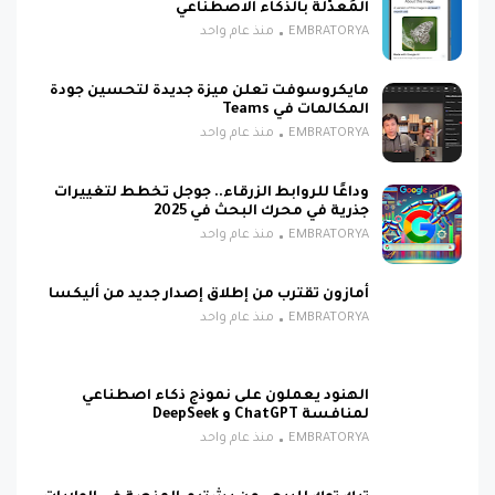
المُعدّلة بالذكاء الاصطناعي
EMBRATORYA
منذ عام واحد
مايكروسوفت تعلن ميزة جديدة لتحسين جودة
المكالمات في Teams
EMBRATORYA
منذ عام واحد
وداعًا للروابط الزرقاء.. جوجل تخطط لتغييرات
جذرية في محرك البحث في 2025
EMBRATORYA
منذ عام واحد
أمازون تقترب من إطلاق إصدار جديد من أليكسا
EMBRATORYA
منذ عام واحد
الهنود يعملون على نموذج ذكاء اصطناعي
لمنافسة ChatGPT و DeepSeek
EMBRATORYA
منذ عام واحد