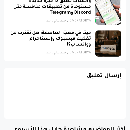
واتساب تطلق 12 ميزة جديدة
مستوحاة من تطبيقات منافسة مثل
Discord وTelegram
EMBRATORYA
منذ عام واحد
ميتا في مهبّ العاصفة: هل نقترب من
تفكيك فيسبوك وإنستاجرام
وواتساب؟!
EMBRATORYA
منذ عام واحد
إرسال تعليق