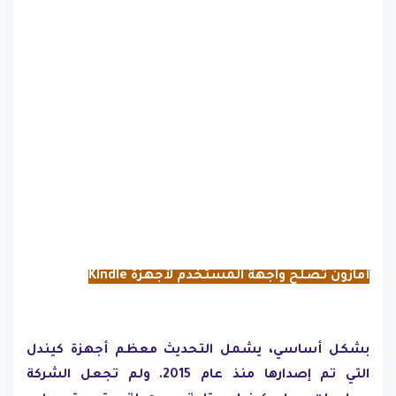
أمازون تصلح واجهة المستخدم لأجهزة Kindle
بشكل أساسي، يشمل التحديث معظم أجهزة كيندل
التي تم إصدارها منذ عام 2015. ولم تجعل الشركة