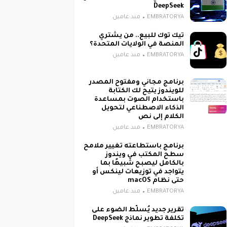
DeepSeek
EMBRATORYA
منذ عامين
ة
تيك توك للبيع.. من يشتري
المنصة في الولايات المتحدة؟
EMBRATORYA
منذ عامين
برنامج مجاني ومفتوح المصدر
ت
للويندوز يتيح لك الكتابة
باستخدام الصوت بمساعدة
ا
الذكاء الاصطناعي لتحويل
الكلام إلى نص
EMBRATORYA
منذ عامين
برنامج باستطاعته تغيير ملامح
سطح المكتب في ويندوز
بالكامل ليصبح شبيهًا بما
يتواجد في توزيعات لينكس أو
حتى نظام macOS
EMBRATORYA
منذ عامين
تقرير جديد يُسلّط الضوء على
تكلفة تطوير نماذج DeepSeek