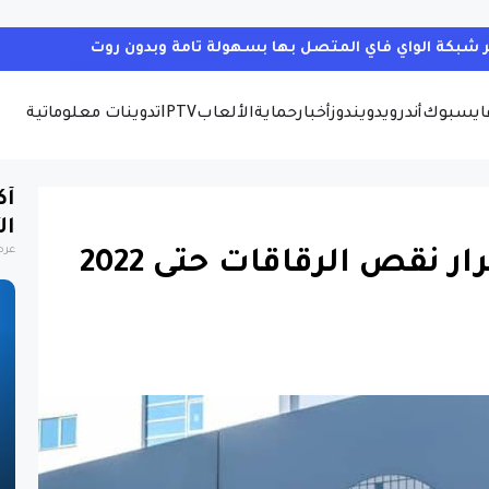
ايسبوك
أندرويد
ويندوز
أخبار
حماية
الألعاب
IPTV
تدوينات معلوماتية
أك
ال
عرض