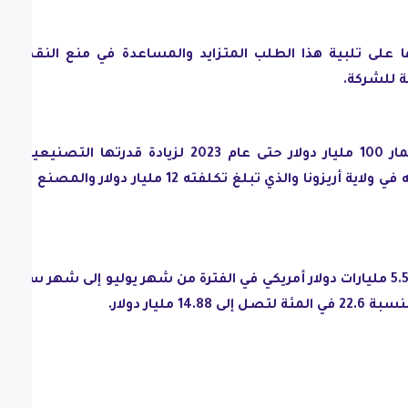
ا على تلبية هذا الطلب المتزايد والمساعدة في منع النقص ف
ة للشركة.
وأعلنت TSMC عن خطط لاستثمار 100 مليار دولار حتى عام 2023 لزيادة قدرتها التصنيعية. 
تشمل مركز التصنيع المخطط له في ولاية أريزونا والذي تبلغ تكلفته 12 مليار دولار والمصنع الي
وسجلت TSMC صافي ربح قدره 5.56 مليارات دولار أمريكي في الفترة من شهر يوليو إلى شهر سبتمب
 مليار دولار.