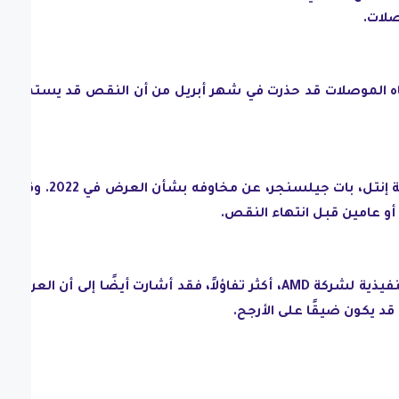
صلات.
اه الموصلات قد حذرت في شهر أبريل من أن النقص قد يستمر حت
كما أعرب الرئيس التنفيذي لشركة إنتل، بات جيلسنجر، عن مخاوفه بشأن العرض في
أو عامين قبل انتهاء النقص.
وبينما كانت ليزا سو، الرئيسة التنفيذية لشركة AMD، أكثر تفاؤلاً، فقد أشارت أيضًا إلى أن العرض
قد يكون ضيقًا على الأرجح.