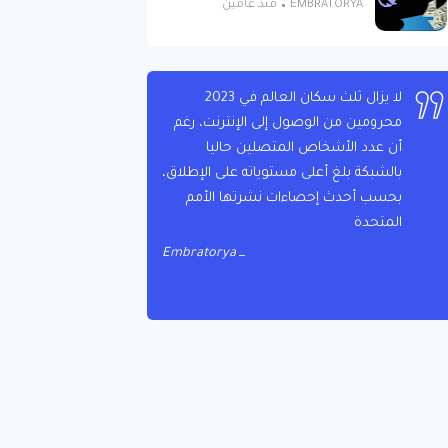
EMBRATORYA
منذ عامين
لا يزال ثلث سكان العالم في 2023
محرومين من الوصول إلى الإنترنت، رغم
أن عدد الأشخاص المتصلين حاليا
م
بالشبكة بلغ أعلى مستوياته على الإطلاق،
ت
بحسب أحدث إحصاءات نشرتها الأمم
المتحدة
Embratorya
ج
ع
ة