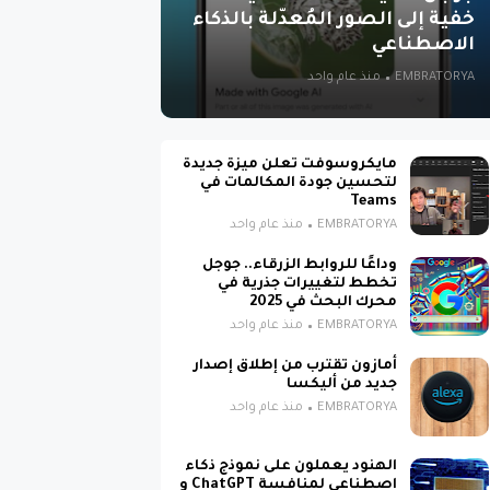
خفية إلى الصور المُعدّلة بالذكاء
الاصطناعي
EMBRATORYA
منذ عام واحد
مايكروسوفت تعلن ميزة جديدة
لتحسين جودة المكالمات في
Teams
EMBRATORYA
منذ عام واحد
وداعًا للروابط الزرقاء.. جوجل
تخطط لتغييرات جذرية في
محرك البحث في 2025
EMBRATORYA
منذ عام واحد
أمازون تقترب من إطلاق إصدار
جديد من أليكسا
عة
EMBRATORYA
منذ عام واحد
مثل أحدث
الهنود يعملون على نموذج ذكاء
اصطناعي لمنافسة ChatGPT و