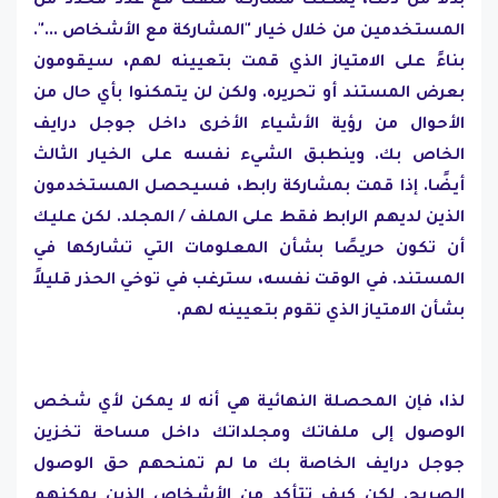
بدلاً من ذلك، يمكنك مشاركة ملفك مع عدد محدد من
المستخدمين من خلال خيار "المشاركة مع الأشخاص ...".
بناءً على الامتياز الذي قمت بتعيينه لهم، سيقومون
بعرض المستند أو تحريره. ولكن لن يتمكنوا بأي حال من
الأحوال من رؤية الأشياء الأخرى داخل جوجل درايف
الخاص بك. وينطبق الشيء نفسه على الخيار الثالث
أيضًا. إذا قمت بمشاركة رابط، فسيحصل المستخدمون
الذين لديهم الرابط فقط على الملف / المجلد. لكن عليك
أن تكون حريصًا بشأن المعلومات التي تشاركها في
المستند. في الوقت نفسه، سترغب في توخي الحذر قليلاً
بشأن الامتياز الذي تقوم بتعيينه لهم.
لذا، فإن المحصلة النهائية هي أنه لا يمكن لأي شخص
الوصول إلى ملفاتك ومجلداتك داخل مساحة تخزين
جوجل درايف الخاصة بك ما لم تمنحهم حق الوصول
الصريح. لكن كيف تتأكد من الأشخاص الذين يمكنهم