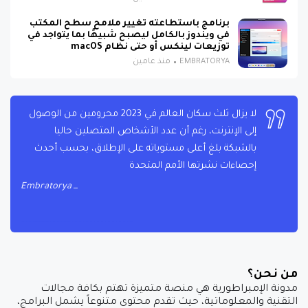
برنامج باستطاعته تغيير ملامح سطح المكتب
في ويندوز بالكامل ليصبح شبيهًا بما يتواجد في
توزيعات لينكس أو حتى نظام macOS
EMBRATORYA
منذ عامين
لا يزال ثلث سكان العالم في 2023 محرومين من الوصول
إلى الإنترنت، رغم أن عدد الأشخاص المتصلين حاليا
بالشبكة بلغ أعلى مستوياته على الإطلاق، بحسب أحدث
إحصاءات نشرتها الأمم المتحدة
Embratorya
من نحن؟
مدونة الإمبراطورية هي منصة متميزة تهتم بكافة مجالات
التقنية والمعلوماتية، حيث تقدم محتوى متنوعاً يشمل البرامج،