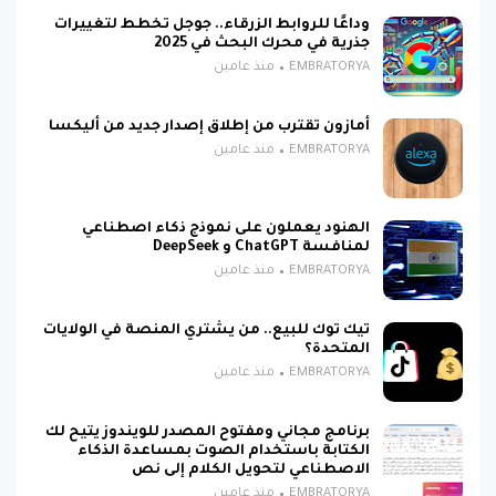
وداعًا للروابط الزرقاء.. جوجل تخطط لتغييرات
جذرية في محرك البحث في 2025
EMBRATORYA
منذ عامين
أمازون تقترب من إطلاق إصدار جديد من أليكسا
EMBRATORYA
منذ عامين
الهنود يعملون على نموذج ذكاء اصطناعي
لمنافسة ChatGPT و DeepSeek
EMBRATORYA
منذ عامين
تيك توك للبيع.. من يشتري المنصة في الولايات
المتحدة؟
EMBRATORYA
منذ عامين
برنامج مجاني ومفتوح المصدر للويندوز يتيح لك
الكتابة باستخدام الصوت بمساعدة الذكاء
الاصطناعي لتحويل الكلام إلى نص
EMBRATORYA
منذ عامين