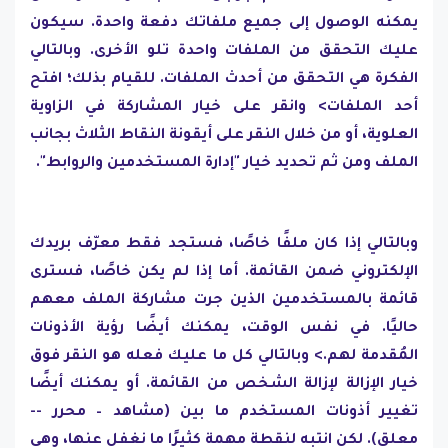
يمكنه الوصول إلى جميع ملفاتك دفعة واحدة. سيكون
عليك التحقق من الملفات واحدة تلو الأخرى. وبالتالي
الفكرة هي التحقق من أحدث الملفات. للقيام بذلك؛ افتح
أحد الملفات> وانقر على خيار المشاركة في الزاوية
العلوية، أو من خلال النقر على أيقونة النقاط الثلاث بجانب
الملف ومن ثم تحديد خيار "إدارة المستخدمين والروابط".
وبالتالي إذا كان ملفًا خاصًا، فستجد فقط معرّف بريدك
الإلكتروني ضمن القائمة. أما إذا لم يكن خاصًا، فسترى
قائمة بالمستخدمين الذين جرت مشاركة الملف معهم
حاليًا. في نفس الوقت، يمكنك أيضًا رؤية الأذونات
المُقدمة لهم.> وبالتالي كل ما عليك فعله هو النقر فوق
خيار الإزالة لإزالة الشخص من القائمة. أو يمكنك أيضًا
تغيير أذونات المستخدم ما بين (مشاهد – محرر --
معلق). لكن انتبه لنقطة مهمة كثيرًا ما نغفل عنها، وهي