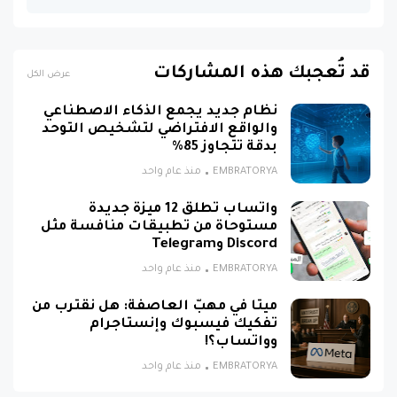
قد تُعجبك هذه المشاركات
عرض الكل
نظام جديد يجمع الذكاء الاصطناعي
والواقع الافتراضي لتشخيص التوحد
بدقة تتجاوز 85%
EMBRATORYA
منذ عام واحد
واتساب تطلق 12 ميزة جديدة
مستوحاة من تطبيقات منافسة مثل
Discord وTelegram
EMBRATORYA
منذ عام واحد
ميتا في مهبّ العاصفة: هل نقترب من
تفكيك فيسبوك وإنستاجرام
وواتساب؟!
EMBRATORYA
منذ عام واحد