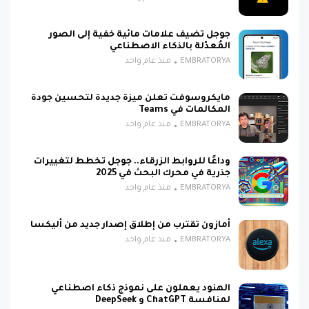
جوجل تضيف علامات مائية خفية إلى الصور
المُعدّلة بالذكاء الاصطناعي
EMBRATORYA
منذ عام واحد
مايكروسوفت تعلن ميزة جديدة لتحسين جودة
المكالمات في Teams
EMBRATORYA
منذ عام واحد
وداعًا للروابط الزرقاء.. جوجل تخطط لتغييرات
جذرية في محرك البحث في 2025
EMBRATORYA
منذ عام واحد
أمازون تقترب من إطلاق إصدار جديد من أليكسا
EMBRATORYA
منذ عام واحد
الهنود يعملون على نموذج ذكاء اصطناعي
لمنافسة ChatGPT و DeepSeek