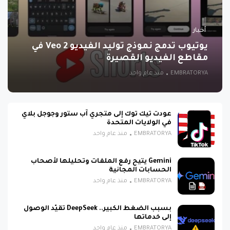
أخبار
يوتيوب تدمج نموذج توليد الفيديو Veo 2 في
مقاطع الفيديو القصيرة
EMBRATORYA
منذ عام واحد
عودت تيك توك إلى متجري آب ستور وجوجل بلاي
في الولايات المتحدة
EMBRATORYA
منذ عام واحد
Gemini يتيح رفع الملفات وتحليلها لأصحاب
الحسابات المجانية
EMBRATORYA
منذ عام واحد
بسبب الضغط الكبير.. DeepSeek تقيّد الوصول
إلى خدماتها
EMBRATORYA
منذ عام واحد