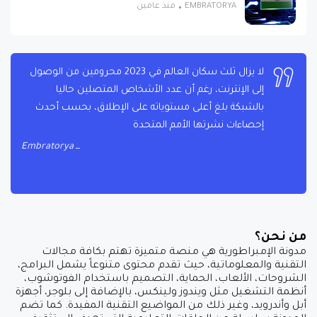
EMBRATORYA
منذ عامين
لا يزال ثلث سكان العالم في 2023 محرومين من الوصول
إلى الإنترنت، رغم أن عدد الأشخاص المتصلين حاليا
بالشبكة بلغ أعلى مستوياته على الإطلاق، بحسب أحدث
إحصاءات نشرتها الأمم المتحدة
Embratorya
من نحن؟
مدونة الإمبراطورية هي منصة متميزة تهتم بكافة مجالات
التقنية والمعلوماتية، حيث تقدم محتوى متنوعاً يشمل البرامج،
الشروحات، الألعاب، الحماية، التصميم باستخدام الفوتوشوب،
أنظمة التشغيل مثل ويندوز ولينكس، بالإضافة إلى بلوجر، أجهزة
أبل وأندرويد، وغير ذلك من المواضيع التقنية المفيدة. كما تضم