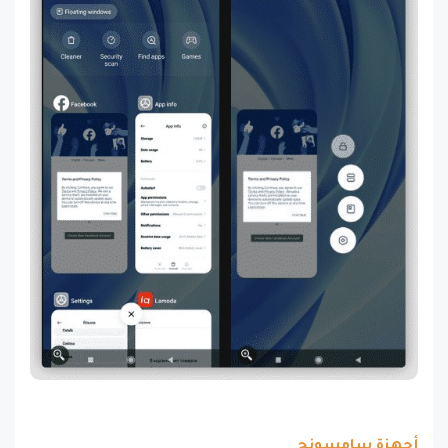
أجهزة سامسونج