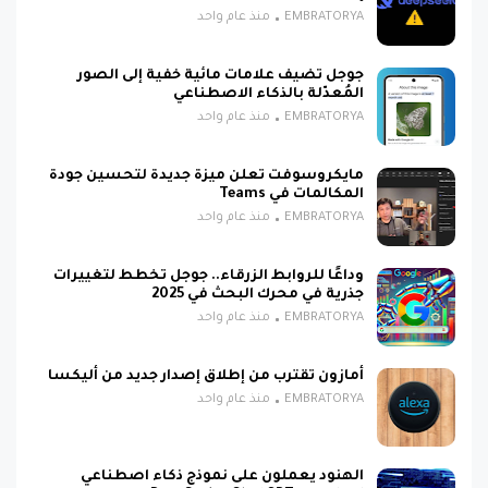
EMBRATORYA
منذ عام واحد
جوجل تضيف علامات مائية خفية إلى الصور
المُعدّلة بالذكاء الاصطناعي
EMBRATORYA
منذ عام واحد
مايكروسوفت تعلن ميزة جديدة لتحسين جودة
المكالمات في Teams
EMBRATORYA
منذ عام واحد
وداعًا للروابط الزرقاء.. جوجل تخطط لتغييرات
جذرية في محرك البحث في 2025
EMBRATORYA
منذ عام واحد
أمازون تقترب من إطلاق إصدار جديد من أليكسا
EMBRATORYA
منذ عام واحد
الهنود يعملون على نموذج ذكاء اصطناعي