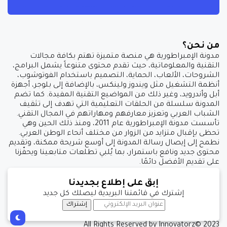
من نحن؟
مدونة الإمبراطورية هي منصة متميزة تهتم بكافة مجالات
التقنية والمعلوماتية، حيث تقدم محتوى متنوعاً يشمل البرامج،
الشروحات، الألعاب، الحماية، التصميم باستخدام الفوتوشوب،
أنظمة التشغيل مثل ويندوز ولينكس، بالإضافة إلى بلوجر، أجهزة
أبل وأندرويد، وغير ذلك من المواضيع التقنية المفيدة. كما تضم
المدونة سلسلة من الحلقات التعليمية التي تهدف إلى تثقيف
الشباب العربي وتعزيز معارفهم ومهاراتهم في المجال التقني.
تأسست مدونة الإمبراطورية عام 2011، ومنذ ذلك الحين وهي
تحظى بإقبال متزايد من الزوار من مختلف أنحاء الوطن العربي.
نطمح إلى إيصال رسالة المدونة إلى أوسع شريحة ممكنة، وتقديم
محتوى جديد ونافع باستمرار، بما يُلبي تطلعات متابعينا ويحفّزنا
على تقديم الأفضل دائمًا.
إبق على إطلاع بجديدنا
إشترك في قائمتنا البريدية ليصلك كل جديد
إشتراك
All Rights Reserved by Innovatorz© 2023