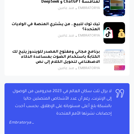
لمنافسة ChatGPT و DeepSeek
EMBRATORYA
منذ عامين
تيك توك للبيع.. من يشتري المنصة في الولايات
المتحدة؟
EMBRATORYA
منذ عامين
برنامج مجاني ومفتوح المصدر للويندوز يتيح لك
الكتابة باستخدام الصوت بمساعدة الذكاء
الاصطناعي لتحويل الكلام إلى نص
EMBRATORYA
منذ عامين
لا يزال ثلث سكان العالم في 2023 محرومين من الوصول
إلى الإنترنت، رغم أن عدد الأشخاص المتصلين حاليا
بالشبكة بلغ أعلى مستوياته على الإطلاق، بحسب أحدث
إحصاءات نشرتها الأمم المتحدة
Embratorya