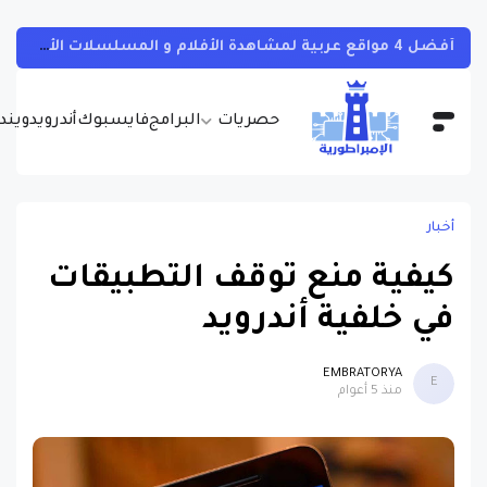
تطبيق صيني جديد يظهر كلمة سر شبكة الواي فاي المتصل بها بسهولة تامة وبدون روت
حصريات
البرامج
فايسبوك
أندرويد
ويندو
أخبار
كيفية منع توقف التطبيقات
في خلفية أندرويد
EMBRATORYA
E
منذ 5 أعوام