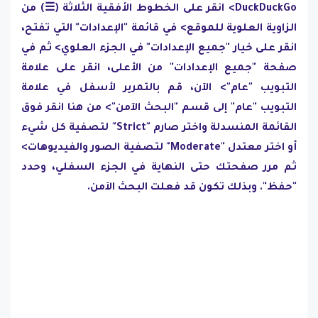
DuckDuckGo> انقر على الخطوط الأفقية الثلاثة (☰) من
الزاوية العلوية للموقع> في قائمة "الإعدادات" التي تفتح،
انقر على خيار "جميع الإعدادات" في الجزء العلوي> ثم في
صفحة "جميع الإعدادات" من الأعلى، انقر على علامة
التبويب "عام"> الآن، قم بالتمرير لأسفل في علامة
التبويب "عام" إلى قسم "البحث الآمن"> من هنا انقر فوق
القائمة المنسدلة واختر صارم "Strict" لتصفية كل شيء
أو اختر معتدل "Moderate" لتصفية الصور والفيديوهات>
ثم مرر صفحتك حتى النهاية في الجزء السفلي، وحدد
"حفظ". وبذلك تكون قد فعلت البحث الآمن.