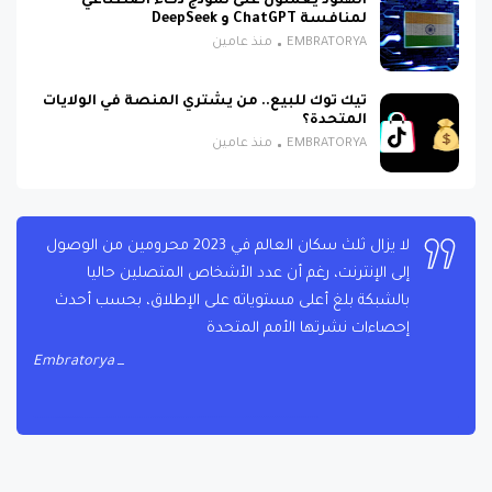
الهنود يعملون على نموذج ذكاء اصطناعي
لمنافسة ChatGPT و DeepSeek
EMBRATORYA
منذ عامين
تيك توك للبيع.. من يشتري المنصة في الولايات
المتحدة؟
EMBRATORYA
منذ عامين
لا يزال ثلث سكان العالم في 2023 محرومين من الوصول
إلى الإنترنت، رغم أن عدد الأشخاص المتصلين حاليا
بالشبكة بلغ أعلى مستوياته على الإطلاق، بحسب أحدث
إحصاءات نشرتها الأمم المتحدة
Embratorya