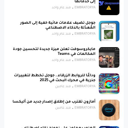
إلى خدماتها
EMBRATORYA
منذ عام واحد
جوجل تضيف علامات مائية خفية إلى الصور
المُعدّلة بالذكاء الاصطناعي
EMBRATORYA
منذ عام واحد
مايكروسوفت تعلن ميزة جديدة لتحسين جودة
المكالمات في Teams
EMBRATORYA
منذ عام واحد
وداعًا للروابط الزرقاء.. جوجل تخطط لتغييرات
جذرية في محرك البحث في 2025
EMBRATORYA
منذ عامين
أمازون تقترب من إطلاق إصدار جديد من أليكسا
EMBRATORYA
منذ عامين