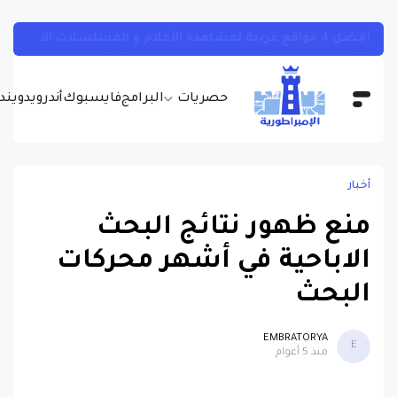
تطبيق صيني جديد يظهر كلمة سر شبكة الواي فاي المتصل بها بسهولة تامة وبدون روت
حصريات
البرامج
فايسبوك
أندرويد
ويندو
أخبار
منع ظهور نتائج البحث
الاباحية في أشهر محركات
البحث
EMBRATORYA
E
منذ 5 أعوام