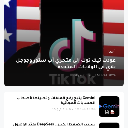
أخبار
عودت تيك توك إلى متجري آب ستور وجوجل
بلاي في الولايات المتحدة
EMBRATORYA
منذ عام واحد
Gemini يتيح رفع الملفات وتحليلها لأصحاب
الحسابات المجانية
EMBRATORYA
منذ عام واحد
بسبب الضغط الكبير.. DeepSeek تقيّد الوصول