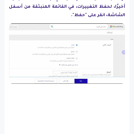
أخيرًا، لحفظ التغييرات، في القائمة المنبثقة من أسفل
الشاشة، انقر على "حفظ".