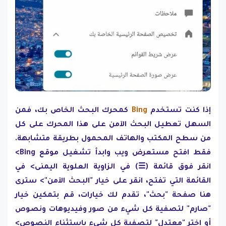
إذا كنت تستخدم
Bing
كمحرك البحث الخاص بك، فمن
السهل تعطيل البحث الآمن على هذا المحرك على كل
من سطح المكتب والهاتف المحمول بطريقة متشابهة.
فقط افتح مستعرض ويب وابدأ تشغيل موقع Bing>
انقر فوق قائمة (☰) في الزاوية العلوية اليمنى> في
القائمة التي تفتح، انقر على خيار "البحث الآمن"> سترى
هنا صفحة "بحث"، تقدم لك خيارات، قم بتمكين خيار
"صارم" لتصفية كل شيء من صور وفيديوهات ونصوص
أو اختر "معتدل" لتصفية كل شيء باستثناء النصوص>