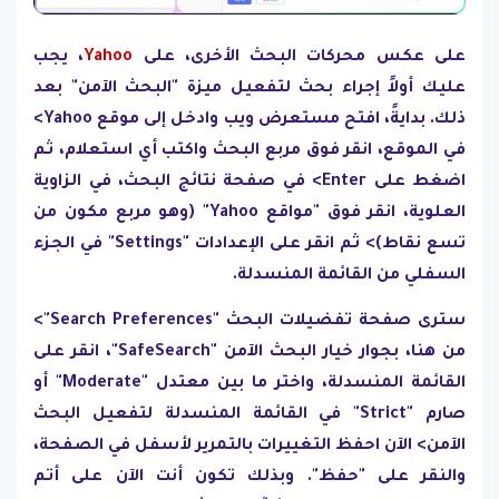
على عكس محركات البحث الأخرى، على
Yahoo
، يجب
عليك أولاً إجراء بحث لتفعيل ميزة "البحث الآمن" بعد
ذلك. بدايةً، افتح مستعرض ويب وادخل إلى موقع Yahoo>
في الموقع، انقر فوق مربع البحث واكتب أي استعلام، ثم
اضغط على Enter> في صفحة نتائج البحث، في الزاوية
العلوية، انقر فوق "مواقع Yahoo" (وهو مربع مكون من
تسع نقاط)> ثم انقر على الإعدادات "Settings" في الجزء
السفلي من القائمة المنسدلة.
سترى صفحة تفضيلات البحث "Search Preferences">
من هنا، بجوار خيار البحث الآمن "SafeSearch"، انقر على
القائمة المنسدلة، واختر ما بين معتدل "Moderate" أو
صارم "Strict" في القائمة المنسدلة لتفعيل البحث
الآمن> الآن احفظ التغييرات بالتمرير لأسفل في الصفحة،
والنقر على "حفظ". وبذلك تكون أنت الآن على أتم