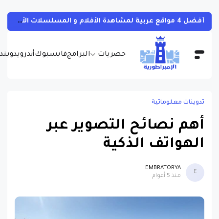
أفضل 4 مواقع عربية لمشاهدة الأفلام و المسلسلات الأجنبية بجودات مختلفة و بالمجان مع مترجمة
حصريات
البرامج
فايسبوك
أندرويد
ويندو
تدوينات معلوماتية
أهم نصائح التصوير عبر
الهواتف الذكية
EMBRATORYA
E
منذ 5 أعوام