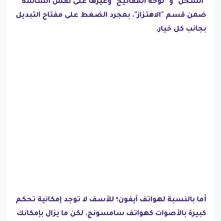
"الشحن" وَ "لوحة المفاتيح" وغيرها على نفس الشاشة
ضمن قسم "الاهتزاز". بمجرد الضغط على مفتاح التبديل
بجانب كل خيار.
أما بالنسبة لهواتف آيفون؛ للأسف لا توجد إمكانية تحكم
كبيرة بالأصوات كهواتف سامسونج. لكن ما يزال بإمكانك