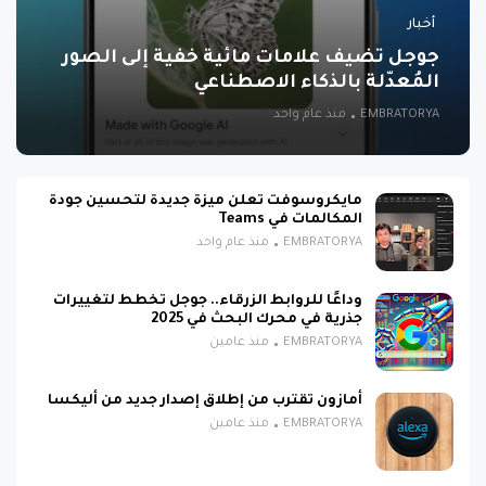
أخبار
جوجل تضيف علامات مائية خفية إلى الصور
المُعدّلة بالذكاء الاصطناعي
EMBRATORYA
منذ عام واحد
مايكروسوفت تعلن ميزة جديدة لتحسين جودة
المكالمات في Teams
EMBRATORYA
منذ عام واحد
وداعًا للروابط الزرقاء.. جوجل تخطط لتغييرات
جذرية في محرك البحث في 2025
EMBRATORYA
منذ عامين
أمازون تقترب من إطلاق إصدار جديد من أليكسا
EMBRATORYA
منذ عامين