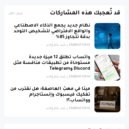
قد تُعجبك هذه المشاركات
عرض الكل
نظام جديد يجمع الذكاء الاصطناعي
والواقع الافتراضي لتشخيص التوحد
بدقة تتجاوز 85%
EMBRATORYA
منذ عام واحد
واتساب تطلق 12 ميزة جديدة
مستوحاة من تطبيقات منافسة مثل
Discord وTelegram
EMBRATORYA
منذ عام واحد
ميتا في مهبّ العاصفة: هل نقترب من
تفكيك فيسبوك وإنستاجرام
وواتساب؟!
EMBRATORYA
منذ عام واحد