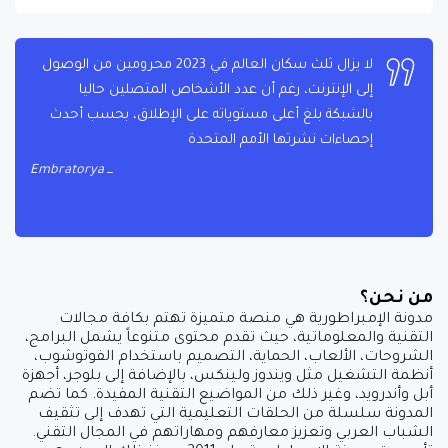
لا يزال ثلث سكان العالم في 2023 محرومين من الوصول
إلى الإنترنت، رغم أن عدد الأشخاص المتصلين حاليا
بالشبكة بلغ أعلى مستوياته على الإطلاق، بحسب أحدث
إحصاءات نشرتها الأمم المتحدة
Embratorya
من نحن؟
مدونة الإمبراطورية هي منصة متميزة تهتم بكافة مجالات
التقنية والمعلوماتية، حيث تقدم محتوى متنوعاً يشمل البرامج،
الشروحات، الألعاب، الحماية، التصميم باستخدام الفوتوشوب،
أنظمة التشغيل مثل ويندوز ولينكس، بالإضافة إلى بلوجر، أجهزة
أبل وأندرويد، وغير ذلك من المواضيع التقنية المفيدة. كما تضم
المدونة سلسلة من الحلقات التعليمية التي تهدف إلى تثقيف
الشباب العربي وتعزيز معارفهم ومهاراتهم في المجال التقني.