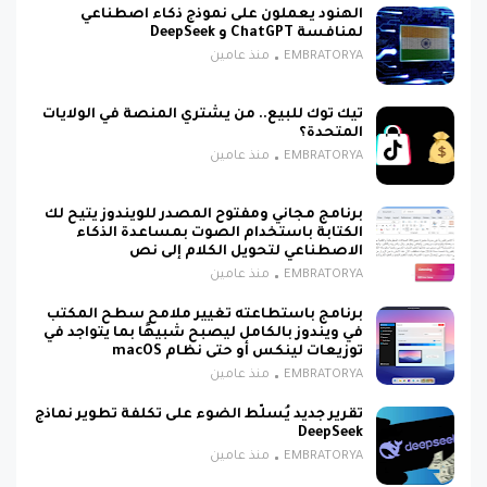
الهنود يعملون على نموذج ذكاء اصطناعي
لمنافسة ChatGPT و DeepSeek
EMBRATORYA
منذ عامين
تيك توك للبيع.. من يشتري المنصة في الولايات
المتحدة؟
EMBRATORYA
منذ عامين
برنامج مجاني ومفتوح المصدر للويندوز يتيح لك
الكتابة باستخدام الصوت بمساعدة الذكاء
الاصطناعي لتحويل الكلام إلى نص
EMBRATORYA
منذ عامين
برنامج باستطاعته تغيير ملامح سطح المكتب
في ويندوز بالكامل ليصبح شبيهًا بما يتواجد في
توزيعات لينكس أو حتى نظام macOS
EMBRATORYA
منذ عامين
تقرير جديد يُسلّط الضوء على تكلفة تطوير نماذج
DeepSeek
EMBRATORYA
منذ عامين