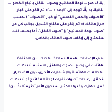
إيقاف صوت لوحة المفاتيح وصوت القفل باتباع الخطوات
التالية. بدايةً، توجه إلى "الإعدادات"> ثم انقر على خيار
"الأصوات والحس اللمسي" أو خيار "الأصوات" (بحسب
طراز هاتفك)> ثم إنقر على مفتاح التبديل بجانب كل من
"صوت لوحة المفاتيح" وَ "صوت القفل". أما بخلاف ذلك
ستحتاج إلى إيقاف صوت الهاتف بالكامل.
نعم، الإعدادات بهذه البساطة! يمكنك الآن الاحتفاظ
بهاتفك في وضع الصوت والاهتزاز لاستلام تنبيهات
المكالمات الهاتفية والإشعارات الأخرى، دون الاضطرار
لتحمّل إزعاجات أصوات نقرات لوحة المفاتيح أو تنبيهات
قفل جهازك وغيرها الكثير. سيكون الأمر أكثر مثاليةً الآن!