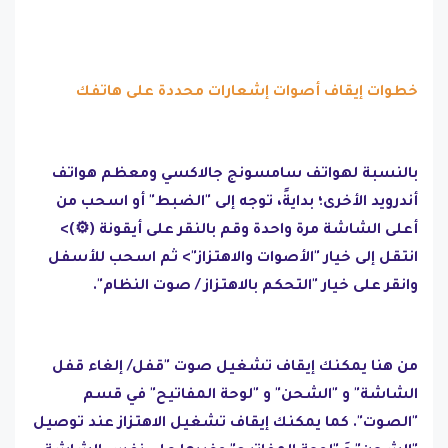
خطوات إيقاف أصوات إشعارات محددة على هاتفك
بالنسبة لهواتف سامسونج جالاكسي ومعظم هواتف
أندرويد الأخرى؛ بدايةً، توجه إلى "الضبط" أو اسحب من
أعلى الشاشة مرة واحدة وقم بالنقر على أيقونة (⚙️)>
انتقل إلى خيار "الأصوات والاهتزاز"> ثم اسحب للأسفل
وانقر على خيار "التحكم بالاهتزاز / صوت النظام".
من هنا يمكنك إيقاف تشغيل صوت "قفل/ إلغاء قفل
الشاشة" و "الشحن" و "لوحة المفاتيح" في قسم
"الصوت". كما يمكنك إيقاف تشغيل الاهتزاز عند توصيل