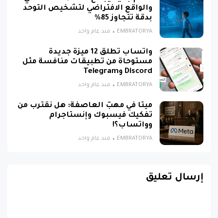
والواقع الافتراضي لتشخيص التوحد
بدقة تتجاوز 85%
EMBRATORYA
منذ عام واحد
واتساب تطلق 12 ميزة جديدة
مستوحاة من تطبيقات منافسة مثل
Discord وTelegram
EMBRATORYA
منذ عام واحد
ميتا في مهبّ العاصفة: هل نقترب من
تفكيك فيسبوك وإنستاجرام
وواتساب؟!
EMBRATORYA
منذ عام واحد
إرسال تعليق