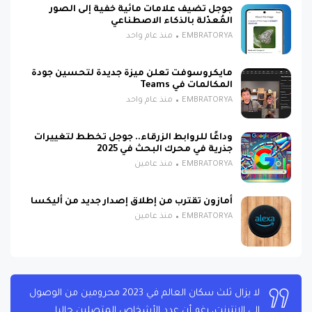
جوجل تضيف علامات مائية خفية إلى الصور
المُعدّلة بالذكاء الاصطناعي
EMBRATORYA
منذ عام واحد
مايكروسوفت تعلن ميزة جديدة لتحسين جودة
المكالمات في Teams
EMBRATORYA
منذ عام واحد
وداعًا للروابط الزرقاء.. جوجل تخطط لتغييرات
جذرية في محرك البحث في 2025
EMBRATORYA
منذ عامين
أمازون تقترب من إطلاق إصدار جديد من أليكسا
EMBRATORYA
منذ عامين
لا يزال ثلث سكان العالم في 2023 محرومين من الوصول
إلى الإنترنت، رغم أن عدد الأشخاص المتصلين حاليا