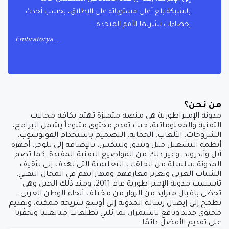
بالشبكة بلغ أعلى مستوياته على الإطلاق، بحسب أحدث
إحصاءات نشرتها الأمم المتحدة
Embratorya
من نحن؟
مدونة الإمبراطورية هي منصة متميزة تهتم بكافة مجالات
التقنية والمعلوماتية، حيث تقدم محتوى متنوعاً يشمل البرامج،
الشروحات، الألعاب، الحماية، التصميم باستخدام الفوتوشوب،
أنظمة التشغيل مثل ويندوز ولينكس، بالإضافة إلى بلوجر، أجهزة
أبل وأندرويد، وغير ذلك من المواضيع التقنية المفيدة. كما تضم
المدونة سلسلة من الحلقات التعليمية التي تهدف إلى تثقيف
الشباب العربي وتعزيز معارفهم ومهاراتهم في المجال التقني.
تأسست مدونة الإمبراطورية عام 2011، ومنذ ذلك الحين وهي
تحظى بإقبال متزايد من الزوار من مختلف أنحاء الوطن العربي.
نطمح إلى إيصال رسالة المدونة إلى أوسع شريحة ممكنة، وتقديم
محتوى جديد ونافع باستمرار، بما يُلبي تطلعات متابعينا ويحفّزنا
على تقديم الأفضل دائمًا.