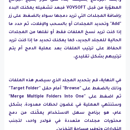
واجهة البرنامج بسيطة جدًا، على غرار جميع البرامج
المطوّرة من قبل VOVSOFT فبعد تشغيله يمكنك البدء
بإضافة المجلدات التي تريد دمجها سواء بالضغط على زر
"Add" وتحديد المجلدات أو بالسحب والإفلات، ثم حدد ما
إذا كنت تريد نسخ الملفات فقط أو نقلها من المجلدات
الحالية للمجلد الجديد، كما يمكنك تحديد ما إذا كنت تريد
الحفاظ على ترتيب الملفات بعد عملية الدمج أم يتم
ترتيبهم بشكل تقليدي.
في النهاية، قم بتحديد المجلد الذي سيضم هذه الملفات
وذلك بالضغط على "Browse" أمام حقل "Target Folder"
ثم اضغط على "Merge Multiple Folders Into One"
وستنتهي العملية في غضون لحظات معدودة. بشكل
عام، هو برنامج سهل الاستخدام يمكّنك من دمج
محتويات مجلدات متعددة في فولدر واحد، لتجنب
التكرارات وتوفير مساحة التخزين.