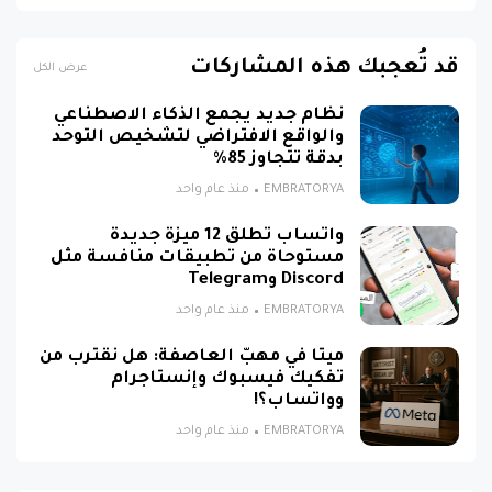
قد تُعجبك هذه المشاركات
عرض الكل
نظام جديد يجمع الذكاء الاصطناعي
والواقع الافتراضي لتشخيص التوحد
بدقة تتجاوز 85%
EMBRATORYA
منذ عام واحد
واتساب تطلق 12 ميزة جديدة
مستوحاة من تطبيقات منافسة مثل
Discord وTelegram
EMBRATORYA
منذ عام واحد
ميتا في مهبّ العاصفة: هل نقترب من
تفكيك فيسبوك وإنستاجرام
وواتساب؟!
EMBRATORYA
منذ عام واحد