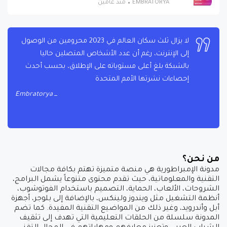
EMBRATORYA
منذ عامين
لا يزال ثلث سكان العالم في 2023 محرومين من الوصول
إلى الإنترنت، رغم أن عدد الأشخاص المتصلين حاليا
بالشبكة بلغ أعلى مستوياته على الإطلاق، بحسب أحدث
إحصاءات نشرتها الأمم المتحدة
Embratorya
من نحن؟
مدونة الإمبراطورية هي منصة متميزة تهتم بكافة مجالات
التقنية والمعلوماتية، حيث تقدم محتوى متنوعاً يشمل البرامج،
الشروحات، الألعاب، الحماية، التصميم باستخدام الفوتوشوب،
أنظمة التشغيل مثل ويندوز ولينكس، بالإضافة إلى بلوجر، أجهزة
أبل وأندرويد، وغير ذلك من المواضيع التقنية المفيدة. كما تضم
المدونة سلسلة من الحلقات التعليمية التي تهدف إلى تثقيف