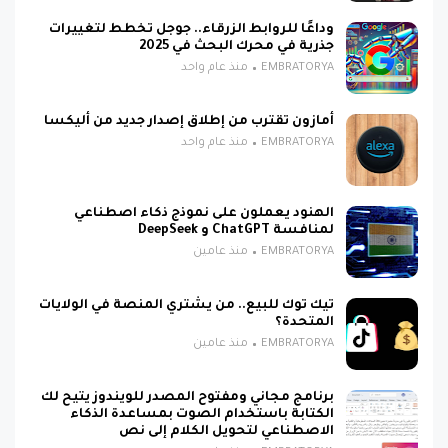
وداعًا للروابط الزرقاء.. جوجل تخطط لتغييرات
جذرية في محرك البحث في 2025
EMBRATORYA
منذ عام واحد
أمازون تقترب من إطلاق إصدار جديد من أليكسا
EMBRATORYA
منذ عام واحد
الهنود يعملون على نموذج ذكاء اصطناعي
لمنافسة ChatGPT و DeepSeek
EMBRATORYA
منذ عامين
تيك توك للبيع.. من يشتري المنصة في الولايات
المتحدة؟
EMBRATORYA
منذ عامين
برنامج مجاني ومفتوح المصدر للويندوز يتيح لك
الكتابة باستخدام الصوت بمساعدة الذكاء
الاصطناعي لتحويل الكلام إلى نص