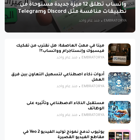
واتساب تطلق 12 ميزة جديدة مستوحاة من
تطبيقات منافسة مثل Discord وTelegram
EMBRATORYA
منذ عام واحد
ميتا في مهبّ العاصفة: هل نقترب من تفكيك
فيسبوك وإنستاجرام وواتساب؟!
EMBRATORYA
منذ عام واحد
أدوات ذكاء اصطناعي لتسهيل التعاون بين فرق
العمل
EMBRATORYA
منذ عام واحد
مستقبل الذكاء الاصطناعي وتأثيره على
الوظائف
EMBRATORYA
منذ عام واحد
يوتيوب تدمج نموذج توليد الفيديو Veo 2 في
مقاطع الفيديو القصيرة