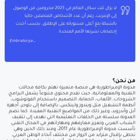
لا يزال ثلث سكان العالم في 2023 محرومين من الوصول
إلى الإنترنت، رغم أن عدد الأشخاص المتصلين حاليا
بالشبكة بلغ أعلى مستوياته على الإطلاق، بحسب أحدث
إحصاءات نشرتها الأمم المتحدة
Embratorya
من نحن؟
مدونة الإمبراطورية هي منصة متميزة تهتم بكافة مجالات
التقنية والمعلوماتية، حيث تقدم محتوى متنوعاً يشمل البرامج،
الشروحات، الألعاب، الحماية، التصميم باستخدام الفوتوشوب،
أنظمة التشغيل مثل ويندوز ولينكس، بالإضافة إلى بلوجر، أجهزة
أبل وأندرويد، وغير ذلك من المواضيع التقنية المفيدة. كما تضم
المدونة سلسلة من الحلقات التعليمية التي تهدف إلى تثقيف
الشباب العربي وتعزيز معارفهم ومهاراتهم في المجال التقني.
تأسست مدونة الإمبراطورية عام 2011، ومنذ ذلك الحين وهي
تحظى بإقبال متزايد من الزوار من مختلف أنحاء الوطن العربي.