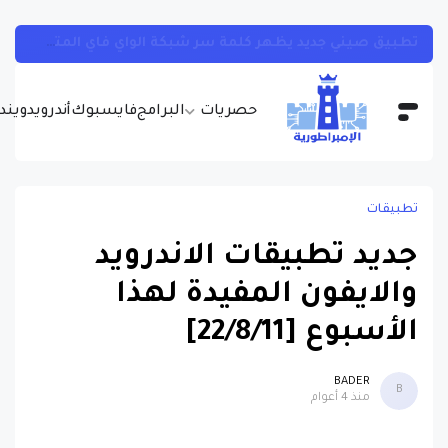
تطبيق صيني جديد يظهر كلمة سر شبكة الواي فاي المتصل بها بسهولة تامة وبدون روت
حصريات
البرامج
فايسبوك
أندرويد
ويندو
تطبيقات
جديد تطبيقات الاندرويد
والايفون المفيدة لهذا
الأسبوع [22/8/11]
BADER
B
منذ 4 أعوام