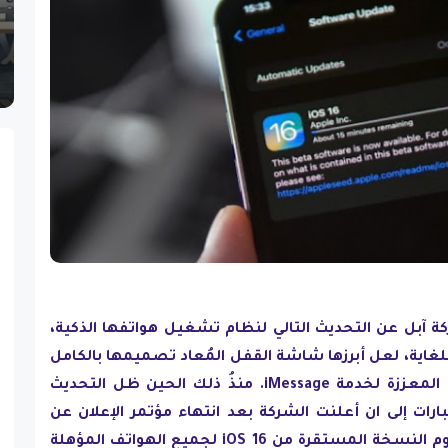
WW كشفت شركة آبل عن التحديث التالي لنظام تشغيل هواتفها الذكية،
رة للغاية، لعل أبرزها شاشة القفل المُعاد تصميمها بالكامل
ووضع التركيز المُحسّن والتجربة المعززة لخدمة iMessage. منذُ ذلك الحين ظل التحديث
بارات إلى ان أعلنت الشركة بعد انتهاء مؤتمر الإعلان عن
آيفون 14 "Far Out" عن موعد قدوم النسخة المستقرة من iOS 16 لجميع الهواتف المؤهلة