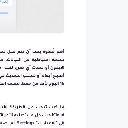
أهم خُطوة يجب أن تتم قبل تح
الآيفون أو تحدث أي ضرر، لكنه إ
16 اليوم تأكد من حفظ نسخة احتياطية من الأيفون، سواءً عبر iCloud أو iTunes.
إذا كنت تبحث عن الطريقة الأ
iCloud حيث كل ما يتطلبه الأم