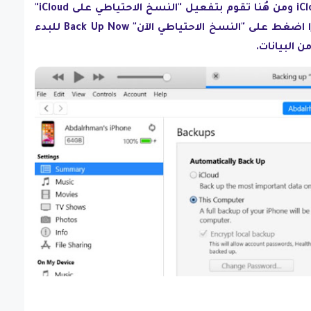
على "نسخ احتياطي" iCloud Backup ومن هُنا تقوم بتفعيل "النسخ الاحتياطي على iCloud"
إن لم يكن مفعلًا من قبل، واخيرًا اضغط على "النسخ الاحتياطي الآن" Back Up Now للبدء
 البيانات.