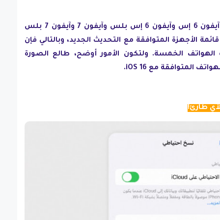
هذا العام استبعدت آبل كلًا من آيفون 6 إس وآيفون 6 إس بلس وآيفون 7 وآيفون 7 بلس
ائمة الأجهزة المتوافقة مع التحديث الجديد، وبالتالي فإن
 لهذه الهواتف الخمسة. ولتكون الأمور أوضح، طالع الصورة
تف المتوافقة مع iOS 16.
أي طارئ!