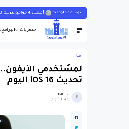
تطبيق صيني جديد يظهر كلمة سر 
أندرويد
حصريات
البرامج
ف
أخبار
لمسُتخدمي الآيفون..
تحديث iOS 16 اليوم
BADER
B
منذ 4 أعوام