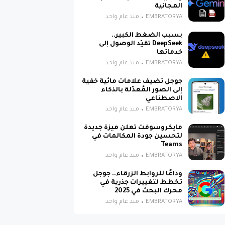
المجانية
EMBRATORYA
منذ عام واحد
بسبب الضغط الكبير..
DeepSeek تقيّد الوصول إلى
خدماتها
EMBRATORYA
منذ عام واحد
جوجل تضيف علامات مائية خفية
إلى الصور المُعدّلة بالذكاء
الاصطناعي
EMBRATORYA
منذ عام واحد
مايكروسوفت تعلن ميزة جديدة
لتحسين جودة المكالمات في
Teams
EMBRATORYA
منذ عام واحد
وداعًا للروابط الزرقاء.. جوجل
تخطط لتغييرات جذرية في
محرك البحث في 2025
EMBRATORYA
منذ عام واحد