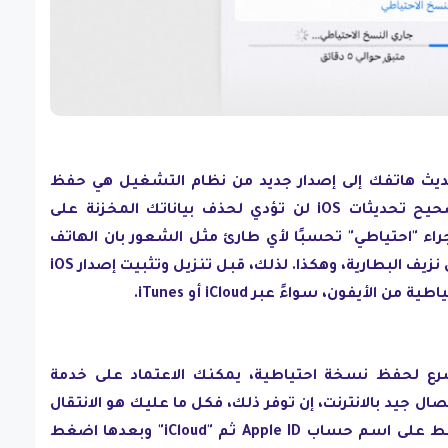
ديث هاتفك إلى إصدار جديد من نظام التشغيل هي حفظ
نسخة احتياطية من البيانات. صحيح تحديثات iOS لن تؤدي لحذف بياناتك المخزنة على
جراء "احتياطي" تحسبًا لأي طارئ مثل الشعور بان الهاتف
أصبح أبطء أو تسبب التحديث في نزيف البطارية، وهكذا. لذلك، قبل تنزيل وتثبيت إصدار iOS
سرع لحفظ نسخة احتياطية، يمكنك الاعتماد على خدمة
ر اتصال جيد بالانترنت، إن توفر ذلك، فكل ما عليك هو الانتقال
إلى "الإعدادات" Settings ثم اضغط على اسم حساب Apple ID ثم "iCloud" وبعدها اضغط