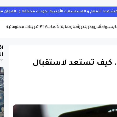
شبكة الواي فاي المتصل بها بسهولة تامة وبدون روت
ايسبوك
أندرويد
ويندوز
أخبار
حماية
الألعاب
IPTV
تدوينات معلوماتية
أك
ال
عرض
. كيف تستعد لاستقبال