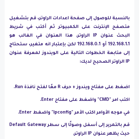
بالنسبة للوصول إلى صفحة اعدادات الراوتر، قم بتشغيل
متصفح الإنترنت على الكمبيوتر ثم أكتب في شريط
البحث عنوان IP الراوتر. هذا العنوان في الغالب هو
192.168.1.1 أو 192.168.0.1 لكن بإعتبار انه متغير، ستحتاج
إلى متابعة الخطوات التالية على الويندوز لمعرفة عنوان
IP الراوتر الصحيح لديك:
اضغط على مفتاح ويندوز + حرف R معًا لفتح نافذة Run.
اكتب امر "CMD" واضغط على مفتاح Enter.
في موجه الأوامر اكتب الأمر "ipconfig" واضغط Enter.
قم بالتمرير إلى أسفل وصولًا إلى سطر Default Gateway
حيث يظهر عنوان IP الراوتر.