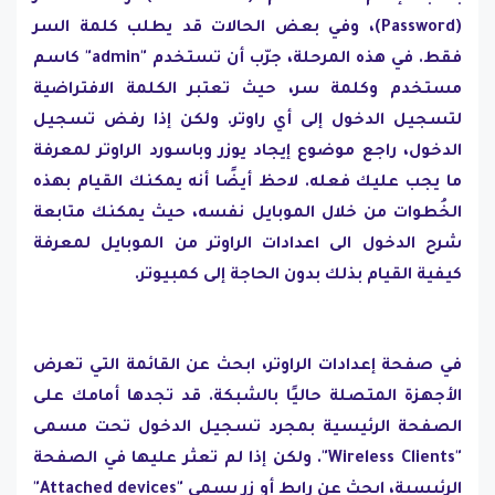
(Password)، وفي بعض الحالات قد يطلب كلمة السر
فقط. في هذه المرحلة، جرّب أن تستخدم "admin" كاسم
مستخدم وكلمة سر، حيث تعتبر الكلمة الافتراضية
لتسجيل الدخول إلى أي راوتر. ولكن إذا رفض تسجيل
الدخول، راجع موضوع إيجاد يوزر وباسورد الراوتر لمعرفة
ما يجب عليك فعله. لاحظ أيضًا أنه يمكنك القيام بهذه
الخُطوات من خلال الموبايل نفسه، حيث يمكنك متابعة
شرح الدخول الى اعدادات الراوتر من الموبايل لمعرفة
كيفية القيام بذلك بدون الحاجة إلى كمبيوتر.
في صفحة إعدادات الراوتر، ابحث عن القائمة التي تعرض
الأجهزة المتصلة حاليًا بالشبكة. قد تجدها أمامك على
الصفحة الرئيسية بمجرد تسجيل الدخول تحت مسمى
"Wireless Clients". ولكن إذا لم تعثر عليها في الصفحة
الرئيسية، ابحث عن رابط أو زر يسمى "Attached devices"