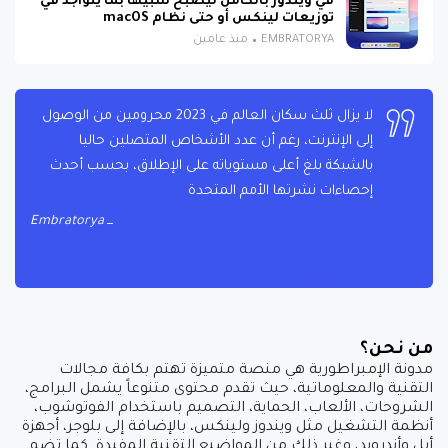
في ويندوز بالكامل ليصبح شبيهًا بما يتواجد في
توزيعات لينكس أو حتى نظام macOS
EMBRATORYA
منذ عامين
لا يزال ثلث سكان العالم في 2023 محرومين من الوصول
إلى الإنترنت، رغم أن عدد الأشخاص المتصلين حاليا
بالشبكة بلغ أعلى مستوياته على الإطلاق، بحسب أحدث
إحصاءات نشرتها الأمم المتحدة
Embratorya
من نحن؟
مدونة الإمبراطورية هي منصة متميزة تهتم بكافة مجالات
التقنية والمعلوماتية، حيث تقدم محتوى متنوعاً يشمل البرامج،
الشروحات، الألعاب، الحماية، التصميم باستخدام الفوتوشوب،
أنظمة التشغيل مثل ويندوز ولينكس، بالإضافة إلى بلوجر، أجهزة
أبل وأندرويد، وغير ذلك من المواضيع التقنية المفيدة. كما تضم