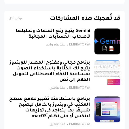
قد تُعجبك هذه المشاركات
عرض الكل
Gemini يتيح رفع الملفات وتحليلها
لأصحاب الحسابات المجانية
EMBRATORYA
منذ عام واحد
برنامج مجاني ومفتوح المصدر للويندوز
يتيح لك الكتابة باستخدام الصوت
بمساعدة الذكاء الاصطناعي لتحويل
الكلام إلى نص
EMBRATORYA
منذ عامين
برنامج باستطاعته تغيير ملامح سطح
المكتب في ويندوز بالكامل ليصبح
شبيهًا بما يتواجد في توزيعات
لينكس أو حتى نظام macOS
EMBRATORYA
منذ عامين