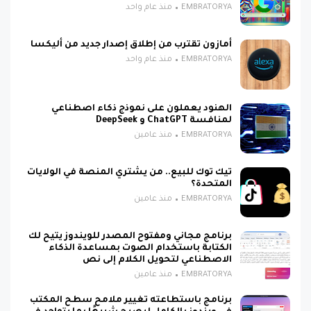
EMBRATORYA
منذ عام واحد
أمازون تقترب من إطلاق إصدار جديد من أليكسا
EMBRATORYA
منذ عام واحد
الهنود يعملون على نموذج ذكاء اصطناعي
لمنافسة ChatGPT و DeepSeek
EMBRATORYA
منذ عامين
تيك توك للبيع.. من يشتري المنصة في الولايات
المتحدة؟
EMBRATORYA
منذ عامين
برنامج مجاني ومفتوح المصدر للويندوز يتيح لك
الكتابة باستخدام الصوت بمساعدة الذكاء
الاصطناعي لتحويل الكلام إلى نص
EMBRATORYA
منذ عامين
برنامج باستطاعته تغيير ملامح سطح المكتب