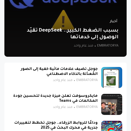
أخبار
بسبب الضغط الكبير.. DeepSeek تقيّد
الوصول إلى خدماتها
EMBRATORYA
منذ عام واحد
جوجل تضيف علامات مائية خفية إلى الصور
المُعدّلة بالذكاء الاصطناعي
EMBRATORYA
منذ عام واحد
مايكروسوفت تعلن ميزة جديدة لتحسين جودة
المكالمات في Teams
EMBRATORYA
منذ عام واحد
وداعًا للروابط الزرقاء.. جوجل تخطط لتغييرات
جذرية في محرك البحث في 2025