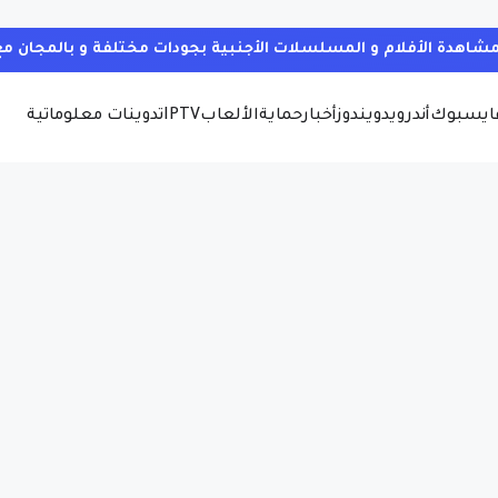
ايسبوك
أندرويد
ويندوز
أخبار
حماية
الألعاب
IPTV
تدوينات معلوماتية