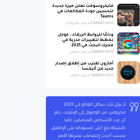
مايكروسوفت تعلن ميزة جديدة
لتحسين جودة المكالمات في
Teams
EMBRATORYA
منذ عام واحد
ل
هذا
وداعًا للروابط الزرقاء.. جوجل
تخطط لتغييرات جذرية في
يع
محرك البحث في 2025
EMBRATORYA
منذ عامين
أمازون تقترب من إطلاق إصدار
جديد من أليكسا
EMBRATORYA
منذ عامين
لا يزال ثلث سكان العالم في 2023
محرومين من الوصول إلى الإنترنت، رغم
أن عدد الأشخاص المتصلين حاليا
بالشبكة بلغ أعلى مستوياته على الإطلاق،
بحسب أحدث إحصاءات نشرتها الأمم