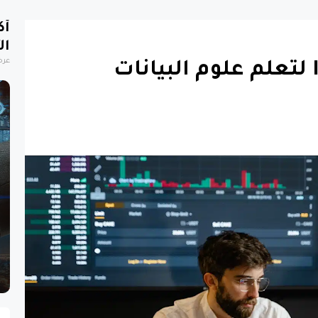
أك
ال
عرض