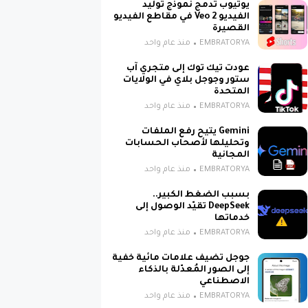
يوتيوب تدمج نموذج توليد
الفيديو Veo 2 في مقاطع الفيديو
القصيرة
EMBRATORYA
منذ عام واحد
عودت تيك توك إلى متجري آب
ستور وجوجل بلاي في الولايات
المتحدة
EMBRATORYA
منذ عام واحد
Gemini يتيح رفع الملفات
وتحليلها لأصحاب الحسابات
لى
المجانية
EMBRATORYA
منذ عام واحد
ة
ر
بسبب الضغط الكبير..
DeepSeek تقيّد الوصول إلى
ط
خدماتها
EMBRATORYA
منذ عام واحد
جوجل تضيف علامات مائية خفية
إلى الصور المُعدّلة بالذكاء
الاصطناعي
أفضل
EMBRATORYA
منذ عام واحد