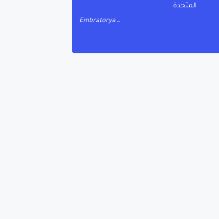
المتحدة
Embratorya
 (Glassdoor)، إذ إن
ى
ة
ة رائدة
عة لندن، وجامعة جونز هوبكنز، وجامعة أكسفورد، وجامعة Yale و Pennsylvania و