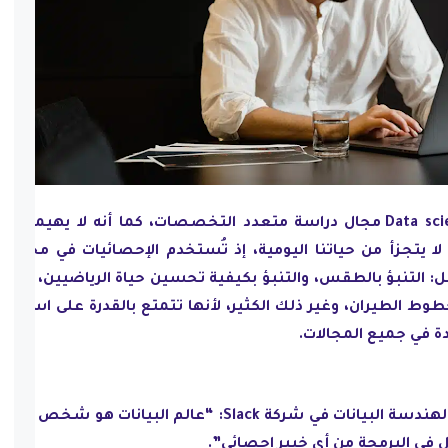
يُعد مجال (علوم البيانات) Data science مجال دراسة متعدد التخصصات، كما أنه لا يهيمن ع
لا يتجزأ من حياتنا اليومية، إذ تُستخدم الإحصائيات في مجموع
ل: التنبؤ بالطقس، والتنبؤ بكيفية تحسين حياة الرياضيين، وتقدي
ط الطيران، وغير ذلك الكثير، لأنها تتمتع بالقدرة على استنبا
 في جميع المجالات.
قال (جوش ويلز) الرئيس السابق لهندسة البيانات في شركة Slack: “عالم البيانات هو شخص 
في البرمجة من أي خبير إحصائي”.