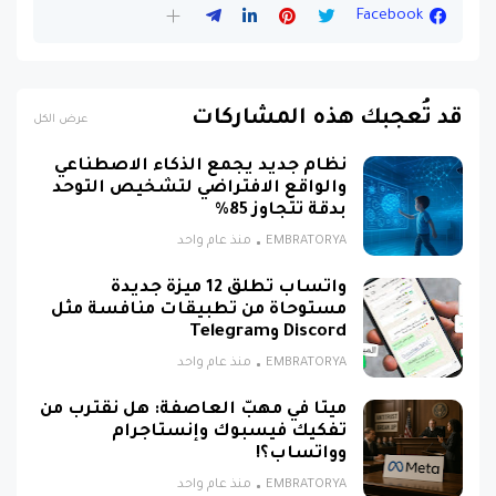
Facebook
قد تُعجبك هذه المشاركات
عرض الكل
نظام جديد يجمع الذكاء الاصطناعي
والواقع الافتراضي لتشخيص التوحد
بدقة تتجاوز 85%
EMBRATORYA
منذ عام واحد
واتساب تطلق 12 ميزة جديدة
مستوحاة من تطبيقات منافسة مثل
Discord وTelegram
EMBRATORYA
منذ عام واحد
ميتا في مهبّ العاصفة: هل نقترب من
تفكيك فيسبوك وإنستاجرام
وواتساب؟!
EMBRATORYA
منذ عام واحد