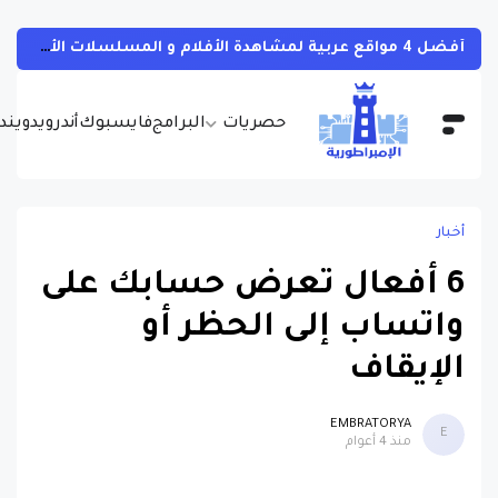
تطبيق صيني جديد يظهر كلمة سر شبكة الواي فاي المتصل بها بسهولة تامة وبدون روت
حصريات
البرامج
فايسبوك
أندرويد
ويندو
أخبار
6 أفعال تعرض حسابك على
واتساب إلى الحظر أو
الإيقاف
EMBRATORYA
E
منذ 4 أعوام