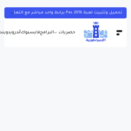
تحميل وتثبيت لعبة Pes 2016 برابط واحد مباشر مع التعليق العربي
حصريات
البرامج
فايسبوك
أندرويد
ويندو