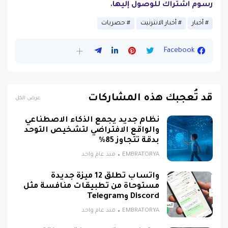
رسوم اشتراك للوصول إليها.
أخبار
أخبار الانترنيت
حصريات
Facebook
قد تُعجبك هذه المشاركات
عرض الكل
نظام جديد يجمع الذكاء الاصطناعي
والواقع الافتراضي لتشخيص التوحد
بدقة تتجاوز 85%
EMBRATORYA
منذ عام واحد
واتساب تطلق 12 ميزة جديدة
مستوحاة من تطبيقات منافسة مثل
Discord وTelegram
EMBRATORYA
منذ عام واحد