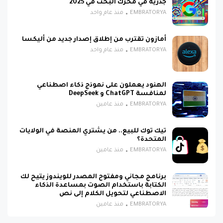
جذرية في محرك البحث في 2025
EMBRATORYA
منذ عام واحد
أمازون تقترب من إطلاق إصدار جديد من أليكسا
EMBRATORYA
منذ عام واحد
الهنود يعملون على نموذج ذكاء اصطناعي
لمنافسة ChatGPT و DeepSeek
EMBRATORYA
منذ عامين
تيك توك للبيع.. من يشتري المنصة في الولايات
المتحدة؟
EMBRATORYA
منذ عامين
برنامج مجاني ومفتوح المصدر للويندوز يتيح لك
الكتابة باستخدام الصوت بمساعدة الذكاء
الاصطناعي لتحويل الكلام إلى نص
EMBRATORYA
منذ عامين