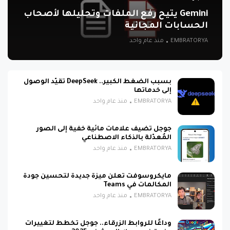
Gemini يتيح رفع الملفات وتحليلها لأصحاب
الحسابات المجانية
EMBRATORYA
منذ عام واحد
بسبب الضغط الكبير.. DeepSeek تقيّد الوصول
إلى خدماتها
EMBRATORYA
منذ عام واحد
جوجل تضيف علامات مائية خفية إلى الصور
المُعدّلة بالذكاء الاصطناعي
EMBRATORYA
منذ عام واحد
مايكروسوفت تعلن ميزة جديدة لتحسين جودة
المكالمات في Teams
EMBRATORYA
منذ عام واحد
وداعًا للروابط الزرقاء.. جوجل تخطط لتغييرات