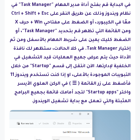
في البداية قم بفتح أداة مدير المهام "Task Manager" في
نظام ويندوز وذلك عن طريق النقر على Ctrl + Shift + Esc
معًا في الكيبورد، أو الضغط على مفتاحي Win + حرف X
ومن القائمة التي تظهر قم بتحديد "Task Manager"، أو
الضغط كليك يمين على شريط المهام بالأسفل ومن ثم
إختيار Task Manager. في كلا الحالات، ستظهر لك نافذة
الأداة حيث يتم عرض جميع العمليات قيد التشغيل في
الخلفية لإدارتها. الآن انتقل إلى قسم "Startup" من خلال
التبويبات الموجودة بالأعلى، او إذا كنت تستخدم ويندوز 11
فأضغط على زر القائمة ( ☰ ) في الركن العلوي الأيسر
واختر "Startup apps" لتجد أمامك قائمة بجميع البرامج
المثبتة والتي تعمل مع بداية تشغيل الويندوز.