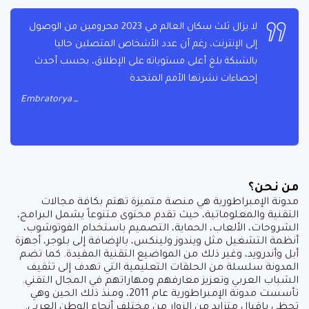
لا يزال ثلث سكان العالم في 2023 محرومين من الوصول
قالت شركة الاتصالات الإسبانية (تليفونيكا)، إنها اتفقت مع
إلى الإنترنت، رغم أن عدد الأشخاص المتصلين حاليا
خدمة ستارلينك للإنترنت عبر الأقمار الصناعة، التي يملكها
الملياردير إيلون ماسك، من أجل توفير خدمة الإنترنت إلى
بالشبكة بلغ أعلى مستوياته على الإطلاق، بحسب أحدث
عملاء في مناطق ريفية ونائية.
إحصاءات نشرتها الأمم المتحدة
Embratorya
Embratorya
من نحن؟
مدونة الإمبراطورية هي منصة متميزة تهتم بكافة مجالات
التقنية والمعلوماتية، حيث تقدم محتوى متنوعاً يشمل البرامج،
الشروحات، الألعاب، الحماية، التصميم باستخدام الفوتوشوب،
أنظمة التشغيل مثل ويندوز ولينكس، بالإضافة إلى بلوجر، أجهزة
أبل وأندرويد، وغير ذلك من المواضيع التقنية المفيدة. كما تضم
المدونة سلسلة من الحلقات التعليمية التي تهدف إلى تثقيف
الشباب العربي وتعزيز معارفهم ومهاراتهم في المجال التقني.
تأسست مدونة الإمبراطورية عام 2011، ومنذ ذلك الحين وهي
تحظى بإقبال متزايد من الزوار من مختلف أنحاء الوطن العربي.