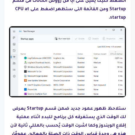
الضغط كليك يمين على اياً من رؤوس الخانات فى قسم
Startup ومن القائمة التى ستظهر اضغط على CPU at
startup.
ستلاحظ ظهور عمود جديد ضمن قسم Startup يعرض
لك الوقت الذي يستغرقه كل برنامج للبدء اثناء عملية
إقلاع الويندوز وكما اشرت الوقت يُحسب بالمللي ثانية لأن
هذه هي وحدة قياس الوقت ذات الصلة بالمعالج. عمومًا،